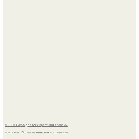
В сеть просочились свежие кадры со съёмок
киноадаптации "Рапунцель", и всё внимание
моментально оказалось приковано к Тиган крофт.
Мистические тайны кельнского собора.
© 2026 Наука для всех простыми словами
Контакты
Пользовательское соглашение