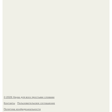
Учёные живую клетку из неживых молекул собрали.
Российские ученые из нии имени Семашко выяснили:
скорость старения напрямую зависит от состояния
сосудов и работы сердца.
© 2026 Наука для всех простыми словами
Контакты
Пользовательское соглашение
Политика конфидециальности