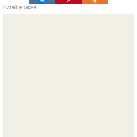
Читайте также
Новая болезнь: что мы знаем о ней
В 1898 г американский фермер нашел в кенсингтоне
каменную плиту с руническими надписями.