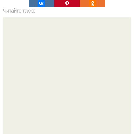
Читайте также
Нажип Валитов. Профессор нажип валитов
существование бога доказал.
Ей было всего 22 года.