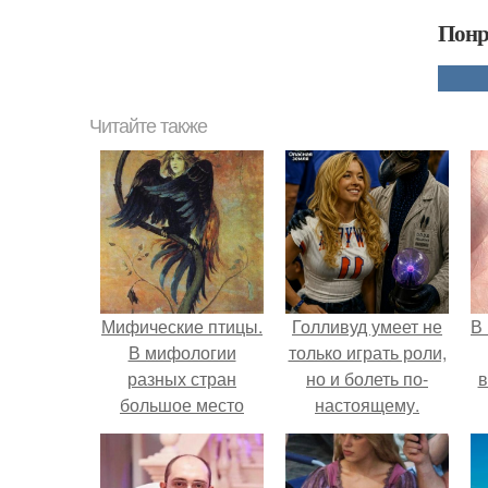
Понр
Читайте также
Мифические птицы.
Голливуд умеет не
В
В мифологии
только играть роли,
разных стран
но и болеть по-
в
большое место
настоящему.
занимают образы
птиц.