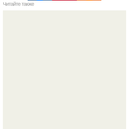
Читайте также
Найден заменитель сахара, лучше всего совместимый с
мозгом.
Высокая, стройная, с фарфоровой кожей и тонкими
аристократичными чертами, эль выглядит так, будто