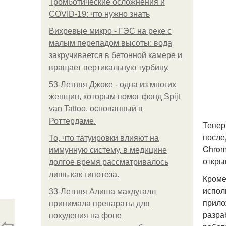
Тромботические осложнения и
COVID-19: что нужно знать
Вихревые микро - ГЭС на реке с
малым перепадом высоты: вода
закручивается в бетонной камере и
вращает вертикальную турбину.
53-Летняя Джоке - одна из многих
женщин, которым помог фонд Spijt
van Tattoo, основанный в
Роттердаме.
Тепер
после
То, что татуировки влияют на
Chrom
иммунную систему, в медицине
откры
долгое время рассматривалось
лишь как гипотеза.
Кроме
испол
33-Летняя Алиша макдугалл
прило
принимала препараты для
разра
похудения на фоне
⇦