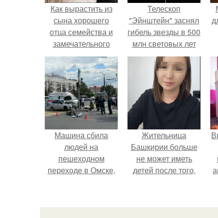
Как вырастить из
Телескоп
сына хорошего
"Эйнштейн" заснял
д
отца семейства и
гибель звезды в 500
замечательного
млн световых лет
мужчину.
от земли.
Машина сбила
Жительница
В
людей на
Башкирии больше
пешеходном
не может иметь
переходе в Омске,
детей после того,
а
пострадали 8
как медики сделали
человек.
ей аборт на шестом
в
месяце
беременности и