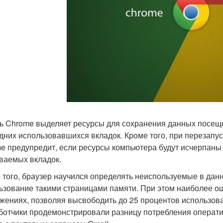
ь Chrome выделяет ресурсы для сохранения данных посеще
дних использовавшихся вкладок. Кроме того, при перезапу
e предупредит, если ресурсы компьютера будут исчерпаны 
ваемых вкладок.
 того, браузер научился определять неиспользуемые в да
ьзование такими страницами памяти. При этом наиболее ощ
жениях, позволяя высвободить до 25 процентов использов
ботчики продемонстрировали разницу потребления операт