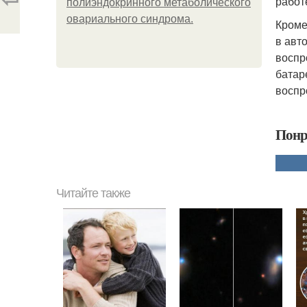
работ
полиэндокринного метаболического
овариального синдрома.
Кроме
в авт
воспр
батар
воспр
Понр
Читайте также