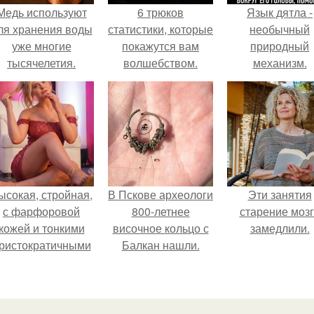
Медь используют
6 трюков
Язык дятла -
ля хранения воды
статистики, которые
необычный
уже многие
покажутся вам
природный
тысячелетия.
волшебством.
механизм.
ысокая, стройная,
В Пскове археологи
Эти занятия
с фарфоровой
800-летнее
старение моз
кожей и тонкими
височное кольцо с
замедлили.
ристократичными
Балкан нашли.
чертами, эль
ыглядит так, будто
сошла с полотна
художника.