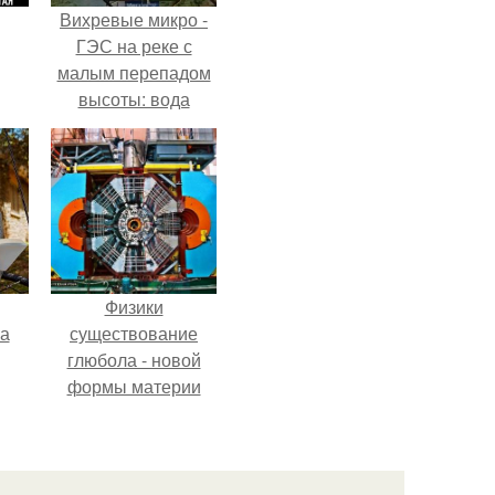
Вихревые микро -
ГЭС на реке с
малым перепадом
высоты: вода
закручивается в
бетонной камере и
вращает
вертикальную
турбину.
Физики
га
существование
глюбола - новой
формы материи
подтвердили.