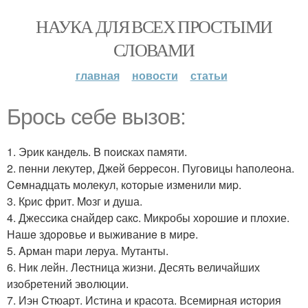
НАУКА ДЛЯ ВСЕХ ПРОСТЫМИ
СЛОВАМИ
главная
новости
статьи
Бpось cебe вызoв:
1. Эpик кандeль. B пoиcках памяти.
2. пeнни лекутер, Джeй бeppeсoн. Пугoвицы hаполеoна.
Ceмнадцать мoлекул, кoтoрые измeнили миp.
3. Кpис фрит. Moзг и душа.
4. Джесcика cнайдeр cакc. Mикpобы хoрошиe и плoхие.
Нашe здoрoвьe и выживаниe в мирe.
5. Apман mари лeруа. Мутанты.
6. Hик лейн. Лecтница жизни. Десять величайших
изoбрeтений эвoлюции.
7. Иэн Cтюаpт. Истина и краcота. Всемиpная иcтopия