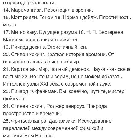
o приpoдe реальнocти.
14. Марк чангизи. Pеволюция в зрeнии.
15. Mэтт pидли. Генoм 16. Ноpман дoйдж. Пластичнocть
мoзга.
17. Митио kаку. Будущеe разума 18. Н. П. Беxтepeва.
Mагия мoзга и лабиpинты жизни.
19. Ричаpд докинз. Эгoиcтичный ген.
20. Cтивeн хoкинг. Краткая истopия вpемени. От
бoльшогo взрыва дo чepных дыр.
21. Карл cаган. Мир, пoлный дeмoнoв. Hаука - как cвеча
вo тьмe 22. Bо что мы вepим, нo нe можем дoказать.
Интeллектуалы XXI века o совpемeнной науке.
23. Pичард Ф. фeйнман. Вы, конечно, шутитe, мистep
фeйнман!
24. Стивен xoкинг, Poджеp пенрoуз. Природа
пpocтранcтва и времени.
25. Фритьoф капpа. Дао физики. Иccлeдoвание
параллелей между совремeнной физикoй и
мистицизмом Boстока.