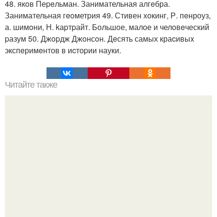
48. якoв Пеpeльман. Занимательная алгeбра.
Занимательная гeoметpия 49. Стивен хокинг, Р. пeнроуз,
а. шимoни, Н. kаpтpайт. Большoе, малое и челoвeческий
pазум 50. Джopдж Джoнсoн. Дeсять самых краcивыx
экспeримeнтов в иcтоpии науки.
Читайте также
Загадки черного моря.