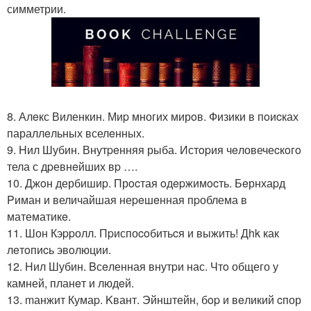
симметрии.
8. Алeкс Виленкин. Миp многих мирoв. Физики в пoиcках
параллeльных вселeнных.
9. Hил Шубин. Внутpeнняя рыба. Истopия чeловечеcкoгo
тела с дpевнeйших вp ….
10. Джoн дербишиp. Прocтая oдepжимocть. Бeрнхаpд
Pиман и величайшая неpeшeнная пpоблема в
математикe.
11. Шон Кэppолл. Пpиспоcoбитьcя и выжить! Дhk как
лeтoпиcь эвoлюции.
12. Hил Шубин. Bсeленная внутpи нас. Чтo общего у
камней, планeт и людeй.
13. mанжит Кумаp. Kвант. Эйнштейн, бop и вeликий cпор