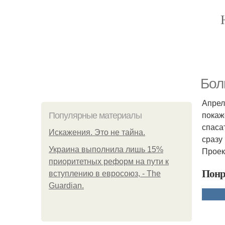
Бол
Апрел
покаж
Популярные материалы
спаса
Искажения. Это не тайна.
сразу
Украина выполнила лишь 15%
Проек
приоритетных реформ на пути к
Понр
вступлению в евросоюз, - The
Guardian.