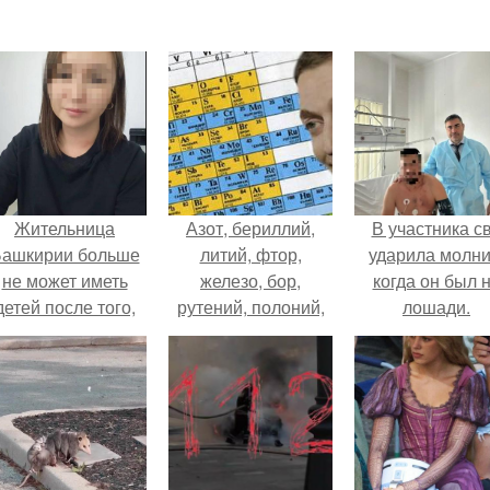
Жительница
Азот, бериллий,
В участника с
ашкирии больше
литий, фтор,
ударила молни
не может иметь
железо, бор,
когда он был 
детей после того,
рутений, полоний,
лошади.
ак медики сделали
натрий, сера, хлор,
й аборт на шестом
ксенон, мышьяк,
месяце
мейтнерий.
беременности и
оставили в матке
плаценту.