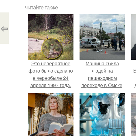
Читайте также
⇦
Это невероятное
Машина сбила
фото было сделано
людей на
Б
в чернобыле 24
пешеходном
апреля 1997 года.
переходе в Омске,
пострадали 8
к
человек.
е