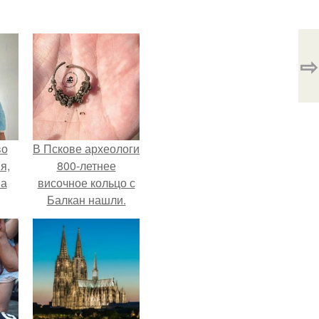
⇨
во
В Пскове археологи
я,
800-летнее
на
височное кольцо с
Балкан нашли.