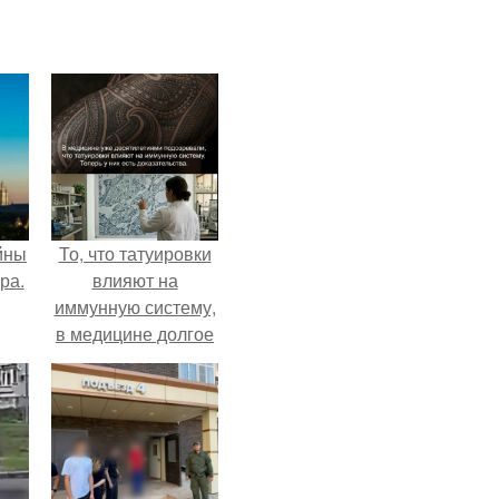
йны
То, что татуировки
ра.
влияют на
иммунную систему,
в медицине долгое
время
рассматривалось
лишь как гипотеза.