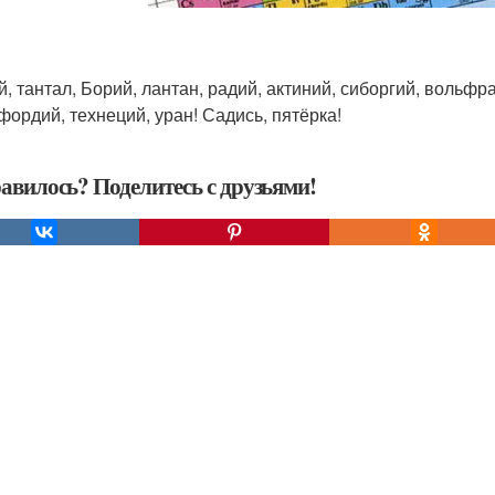
й, тантал, Борий, лантан, радий, актиний, сиборгий, вольфр
фордий, технеций, уран! Садись, пятёрка!
авилось? Поделитесь с друзьями!