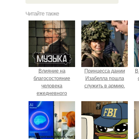
Читайте также
Влияние на
Принцесса дании
В
благосостояние
Изабелла пошла
человека
служить в армию.
ежедневного
прослушивания
"
Моцарта.
п