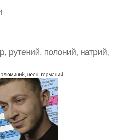
И
р, рутений, полоний, натрий,
 алюминий, неон, германий