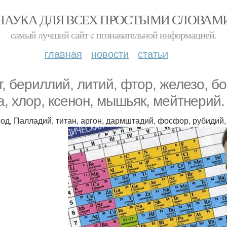
НАУКА ДЛЯ ВСЕХ ПРОСТЫМИ СЛОВАМ
самый лучший сайт c познавательной информацией.
главная
новости
статьи
т, бериллий, литий, фтор, железо, бо
а, хлор, ксенон, мышьяк, мейтнерий.
од, Палладий, титан, аргон, дармштадий, фосфор, рубидий,