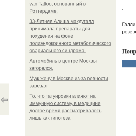
van Tattoo, основанный в
.
Роттердаме.
33-Летняя Алиша макдугалл
Галли
принимала препараты для
резер
похудения на фоне
полиэндокринного метаболического
Понр
овариального синдрома.
Автомобиль в центре Москвы
загорелся.
Mуж жену в Москве из-за ревности
зарезал.
⇦
То, что татуировки влияют на
иммунную систему, в медицине
долгое время рассматривалось
лишь как гипотеза.