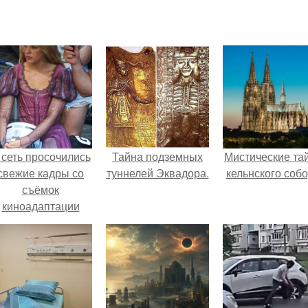
 сеть просочились
Тайна подземных
Мистические та
свежие кадры со
туннелей Эквадора.
кельнского собо
съёмок
киноадаптации
Рапунцель", и всё
внимание
моментально
оказалось
риковано к Тиган
крофт.