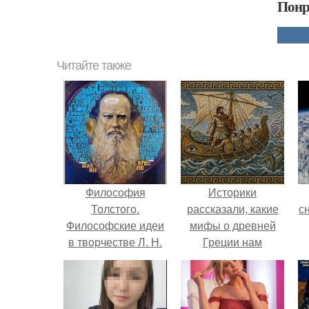
Понр
Читайте также
Философия
Историки
Толстого.
рассказали, какие
с
Философские идеи
мифы о древней
в творчестве Л. Н.
Греции нам
Толстого.
навязало кино.
о