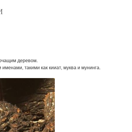
И
оточащим деревом.
именами, такими как кииат, муква и мунинга.