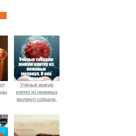
ют
Учёные живую
оды
клетку из неживых
молекул собрали.