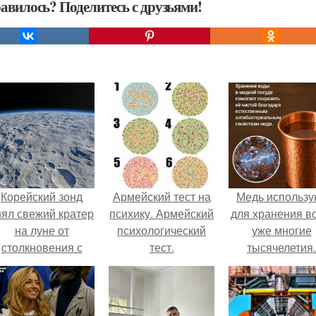
авилось? Поделитесь с друзьями!
Корейский зонд
Армейский тест на
Медь использу
нял свежий кратер
психику. Армейский
для хранения в
на луне от
психологический
уже многие
столкновения с
тест.
тысячелетия.
бломком Falcon 9.