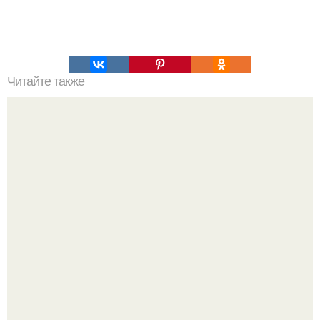
Читайте также
Меняются ли экваториальные координаты звезды в
течение суток. Определение географических координат
по звездам.