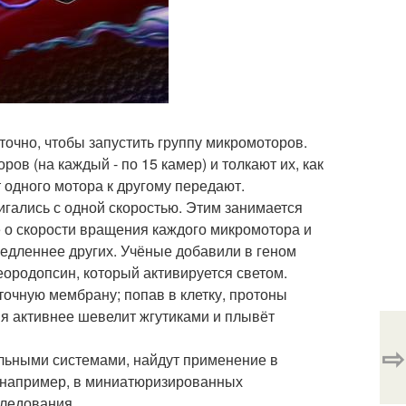
аточно, чтобы запустить группу микромоторов.
в (на каждый - по 15 камер) и толкают их, как
 одного мотора к другому передают.
игались с одной скоростью. Этим занимается
 о скорости вращения каждого микромотора и
медленнее других. Учёные добавили в геном
еородопсин, который активируется светом.
точную мембрану; попав в клетку, протоны
ия активнее шевелит жгутиками и плывёт
⇨
альными системами, найдут применение в
, например, в миниатюризированных
следования.