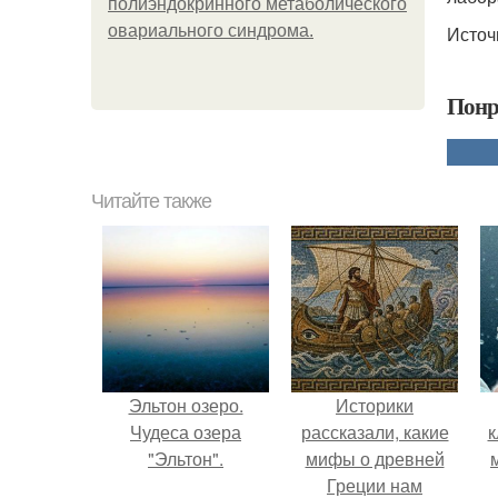
полиэндокринного метаболического
овариального синдрома.
Источ
Понр
Читайте также
Эльтон озеро.
Историки
Чудеса озера
рассказали, какие
к
"Эльтон".
мифы о древней
Греции нам