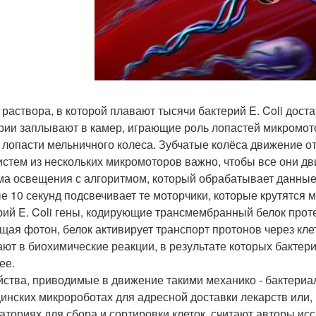
 раствора, в которой плавают тысячи бактерий E. Coli дост
рии заплывают в камер, играющие роль лопастей микромоторо
- лопасти мельничного колеса. Зубчатые колёса движение от
истем из нескольких микромоторов важно, чтобы все они дв
ма освещения с алгоритмом, который обрабатывает данные
е 10 секунд подсвечивает те моторчики, которые крутятся 
рий E. Coli гены, кодирующие трансмембранный белок прот
щая фотон, белок активирует транспорт протонов через кле
ают в биохимические реакции, в результате которых бактер
ее.
йства, приводимые в движение такими механико - бактери
инских микророботах для адресной доставки лекарств или
аториях для сбора и сортировки клеток, считают авторы ис