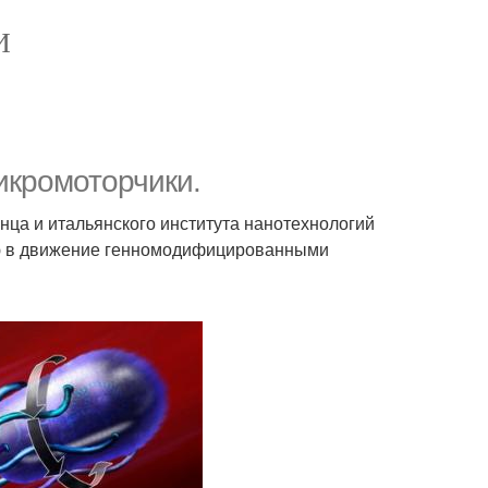
И
икромоторчики.
нца и итальянского института нанотехнологий
ую в движение генномодифицированными