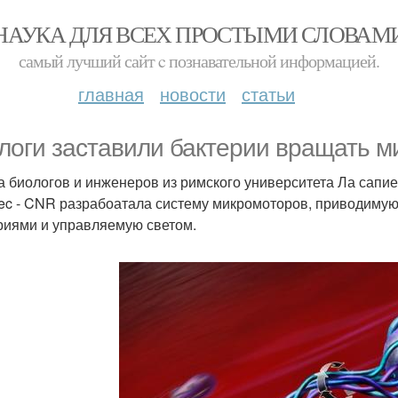
НАУКА ДЛЯ ВСЕХ ПРОСТЫМИ СЛОВАМ
самый лучший сайт c познавательной информацией.
главная
новости
статьи
логи заставили бактерии вращать м
а биологов и инженеров из римского университета Ла сапие
ec - CNR разрабоатала систему микромоторов, приводим
риями и управляемую светом.