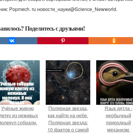
ник: Popmech. ru новости_науки@Science_Newworld.
авилось? Поделитесь с друзьями!
Учёные живую
Полярная звезда,
Язык дятла -
летку из неживых
как найти на небе.
необычный
молекул собрали.
Полярная звезда:
природный
10 фактов о самой
механизм.