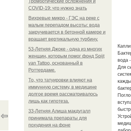
Тромботические осложнения и
COVID-19: что нужно знать
Вихревые микро - ГЭС на реке с
малым перепадом высоты: вода
закручивается в бетонной камере и
вращает вертикальную турбину.
Капли
53-Летняя Джоке - одна из многих
Бакте
женщин, которым помог фонд Spijt
вода 
van Tattoo, основанный в
Для с
Роттердаме.
систе
То, что татуировки влияют на
кажды
иммунную систему, в медицине
бакте
долгое время рассматривалось
Погло
лишь как гипотеза.
вступ
быстр
33-Летняя Алиша макдугалл
⇦
Устро
принимала препараты для
медиц
похудения на фоне
лабор