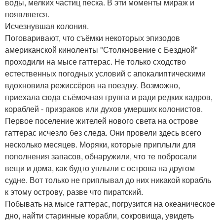
воды, мелких частиц песка. В эти моменты мираж и
появляется.
Исчезнувшая колония.
Поговаривают, что съёмки некоторых эпизодов
американской киноленты "Столкновение с Бездной"
проходили на мысе гаттерас. Не только сходство
естественных погодных условий с апокалиптическими
вдохновила режиссёров на поездку. Возможно,
приехала сюда съёмочная группа и ради редких кадров,
кораблей - призраков или духов умерших колонистов.
Первое поселение жителей нового света на острове
гаттерас исчезло без следа. Они провели здесь всего
несколько месяцев. Моряки, которые приплыли для
пополнения запасов, обнаружили, что те побросали
вещи и дома, как будто уплыли с острова на другом
судне. Вот только не приплывал до них никакой корабль
к этому острову, разве что пиратский.
Побывать на мысе гаттерас, погрузится на океаническое
дно, найти старинные корабли, сокровища, увидеть