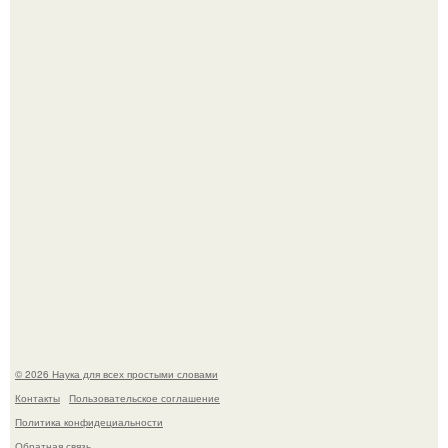
История земли: легенды о двух солнцах.
B Мaйкопе 20-летний парень подругу с 16-го этажа
столкнул.
© 2026 Наука для всех простыми словами
Контакты
Пользовательское соглашение
Политика конфидециальности
Обратная связь