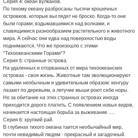
Серия 4: океан вулканов.
По тихому океану разбросаны тысячи крошечных
островков, которые выглядят не броско. Когда-то они
были горами, вздымавшимися над волнами, и
славящимися разнообразием растительного и животного
мира. А сейчас они едва над поверхностью воды
поднимаются. Что же произошло с этими
"Тихоокеанскими Горами"?
Серия 5: странные острова.
На удаленных и оторванных от мира тихоокеанских
островах - своя жизнь. Животные там эволюционируют
самыми необычным и удивительным образом: кенгуру
лазают по деревьям, а летучие мыши роют себе норы.
Но за обитание на этих странных островах иногда
приходится дорого платить. С появлением новых видов,
начинается настоящая борьба за выживание ….
Серия 6: хрупкий рай.
В глубинах тихого океана таится необычайный мир,
почти невидимый людям - прекрасный и загадочный.