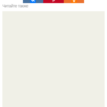
Читайте также
Зверства ЧЕЧЕНЦЕВ. Зверства чеченских боевиков во
время первой чеченской.
Открыт гормон, подавляющий возрастное воспаление и