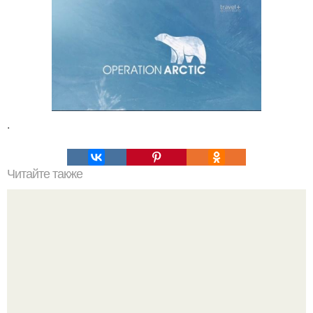
.
Читайте также
Тео цаусидис - мозг с препятствиями.