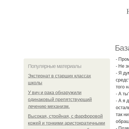
Баз
- Про
- Не 
Популярные материалы
- Я д
Экстернат в старших классах
средс
школы
того 
У вич и рака обнаружили
- А ты
одинаковый препятствующий
- А я
лечению механизм.
остал
так н
Высокая, стройная, с фарфоровой
обраща
кожей и тонкими аристократичными
- Поз