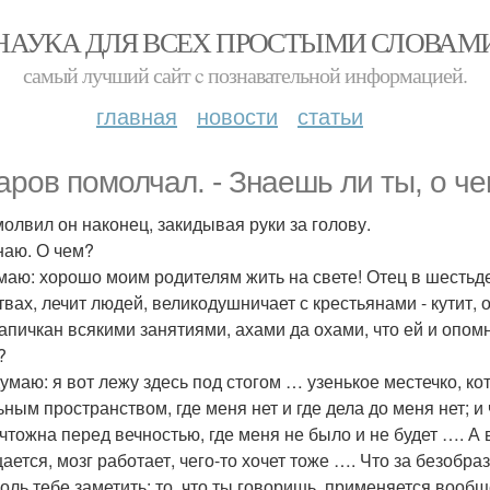
НАУКА ДЛЯ ВСЕХ ПРОСТЫМИ СЛОВАМ
самый лучший сайт c познавательной информацией.
главная
новости
статьи
аров помолчал. - Знаешь ли ты, о ч
молвил он наконец, закидывая руки за голову.
знаю. О чем?
умаю: хорошо моим родителям жить на свете! Отец в шестьде
твах, лечит людей, великодушничает с крестьянами - кутит,
напичкан всякими занятиями, ахами да охами, что ей и опомн
?
 думаю: я вот лежу здесь под стогом … узенькое местечко, ко
ьным пространством, где меня нет и где дела до меня нет; и
ичтожна перед вечностью, где меня не было и не будет …. А 
ется, мозг работает, чего-то хочет тоже …. Что за безобраз
воль тебе заметить: то, что ты говоришь, применяется вооб