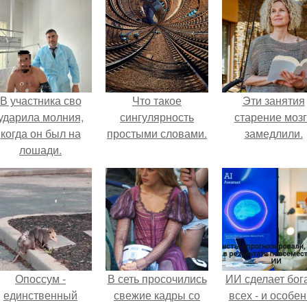
В участника сво
Что такое
Эти занятия
ударила молния,
сингулярность
старение моз
когда он был на
простыми словами.
замедлили.
лошади.
Опоссум -
В сеть просочились
ИИ сделает бог
единственный
свежие кадры со
всех - и особе