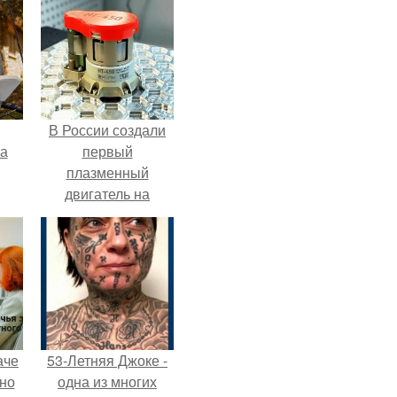
В России создали
га
первый
плазменный
двигатель на
криптоне.
аче
53-Летняя Джоке -
нно
одна из многих