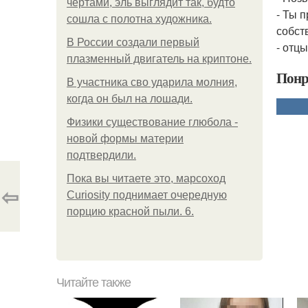
чертами, эль выглядит так, будто
- Ты п
сошла с полотна художника.
собст
В России создали первый
- отц
плазменный двигатель на криптоне.
Понр
В участника сво ударила молния,
когда он был на лошади.
Физики существование глюбола -
новой формы материи
подтвердили.
Пока вы читаете это, марсоход
⇦
Curiosity поднимает очередную
порцию красной пыли. 6.
Читайте также