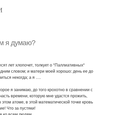
И
ем я думаю?
сят лет хлопочет, толкует о "Паллиативных"
 одним словом; и матери моей хорошо: день ее до
иться некогда; а я ….
торое я занимаю, до того крохотно в сравнении с
 часть времени, которую мне удастся прожить,
в этом атоме, в этой математической точке кровь
ие! Что за пустяки!
ще ко всем людям ….