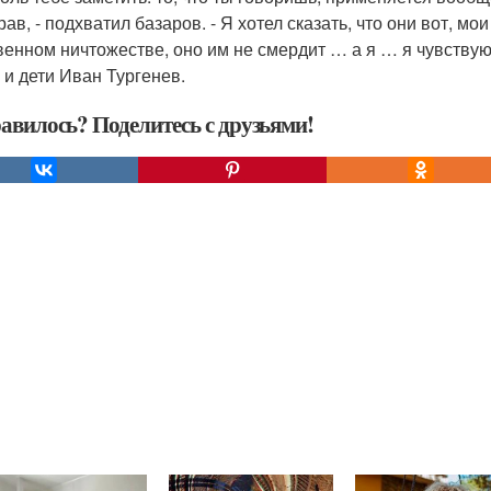
рав, - подхватил базаров. - Я хотел сказать, что они вот, мо
венном ничтожестве, оно им не смердит … а я … я чувствую
ы и дети Иван Тургенев.
авилось? Поделитесь с друзьями!