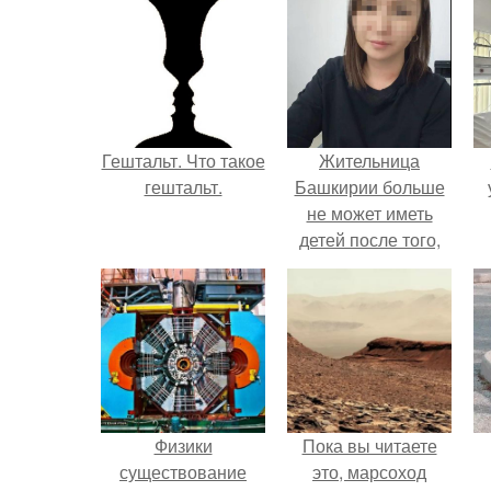
Гештальт. Что такое
Жительница
гештальт.
Башкирии больше
не может иметь
детей после того,
как медики сделали
ей аборт на шестом
месяце
беременности и
оставили в матке
плаценту.
Физики
Пока вы читаете
существование
это, марсоход