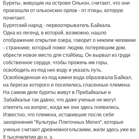
Буряты, живущие на острове Ольхон, считают, что они
произошли от ольхонских орлов - от птицы, которую
почитают.
Бурятский народ - первооткрыватель Байкала.
Одна из легенд, в которой, возможно, нашло
отображение открытие озера, говорит о некоем человеке
- страннике, который помог людям, потерявшим дом,
обрести новое место для стойбищ. Он вырвал из груди
собственное сердце, чтобы прожечь им горы,
освободить из-под них воду и указать путь.
Освобожденная из-под камня вода образовала Байкал,
на берегах которого и поселились спасенные племена.
На самом деле буряты живут в Прибайкалье и
Забайкалье так давно, что даже ученые не могут
ответить на вопрос, когда же они здесь появились.
Известно, что племена, оставившие после себя
захоронения "Культуры Плиточных Могил", которые
ученые считают древнемногольскими, жили здесь уже во
II тысячелетии до н. э.