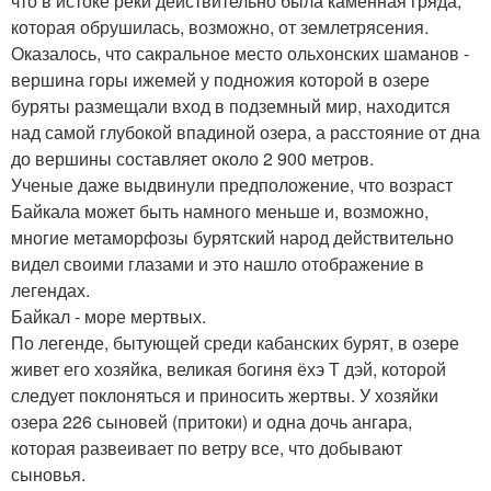
что в истоке реки действительно была каменная гряда,
которая обрушилась, возможно, от землетрясения.
Оказалось, что сакральное место ольхонских шаманов -
вершина горы ижемей у подножия которой в озере
буряты размещали вход в подземный мир, находится
над самой глубокой впадиной озера, а расстояние от дна
до вершины составляет около 2 900 метров.
Ученые даже выдвинули предположение, что возраст
Байкала может быть намного меньше и, возможно,
многие метаморфозы бурятский народ действительно
видел своими глазами и это нашло отображение в
легендах.
Байкал - море мертвых.
По легенде, бытующей среди кабанских бурят, в озере
живет его хозяйка, великая богиня ёхэ Т дэй, которой
следует поклоняться и приносить жертвы. У хозяйки
озера 226 сыновей (притоки) и одна дочь ангара,
которая развеивает по ветру все, что добывают
сыновья.