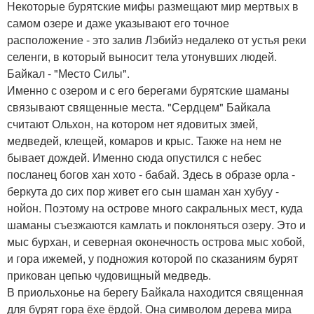
Некоторые бурятские мифы размещают мир мертвых в
самом озере и даже указывают его точное
расположение - это залив Лэбийэ недалеко от устья реки
селенги, в который выносит тела утонувших людей.
Байкал - "Место Силы".
Именно с озером и с его берегами бурятские шаманы
связывают священные места. "Сердцем" Байкала
считают Ольхон, на котором нет ядовитых змей,
медведей, клещей, комаров и крыс. Также на нем не
бывает дождей. Именно сюда опустился с небес
посланец богов хан хото - бабай. Здесь в образе орла -
беркута до сих пор живет его сын шаман хан хубуу -
нойон. Поэтому на острове много сакральных мест, куда
шаманы съезжаются камлать и поклоняться озеру. Это и
мыс бурхан, и северная оконечность острова мыс хобой,
и гора ижемей, у подножия которой по сказаниям бурят
прикован цепью чудовищный медведь.
В приольхонье на берегу Байкала находится священная
для бурят гора ёхе ёрдой. Она символом дерева мира