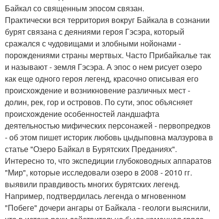
Байкал со священным эпосом связан.
Практически вся территория вокруг Байкала в сознании
бурят связана с деяниями героя Гэсэра, который
сражался с чудовищами и злобными нойонами -
порождениями страны мертвых. Часто Прибайкалье так
и называют - земля Гэсэра. А эпос о нем рисует озеро
как еще одного героя легенд, красочно описывая его
происхождение и возникновение различных мест -
долин, рек, гор и островов. По сути, эпос объясняет
происхождение особенностей ландшафта
деятельностью мифических персонажей - первопредков
- об этом пишет историк любовь цыдыповна малзурова в
статье "Озеро Байкал в Бурятских Преданиях".
Интересно то, что экспедиции глубоководных аппаратов
"Мир", которые исследовали озеро в 2008 - 2010 гг.
выявили правдивость многих бурятских легенд.
Например, подтвердилась легенда о мгновенном
"Побеге" дочери ангары от Байкала - геологи выяснили,