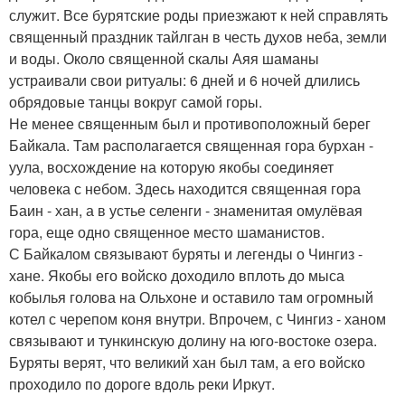
служит. Все бурятские роды приезжают к ней справлять
священный праздник тайлган в честь духов неба, земли
и воды. Около священной скалы Аяя шаманы
устраивали свои ритуалы: 6 дней и 6 ночей длились
обрядовые танцы вокруг самой горы.
Не менее священным был и противоположный берег
Байкала. Там располагается священная гора бурхан -
уула, восхождение на которую якобы соединяет
человека с небом. Здесь находится священная гора
Баин - хан, а в устье селенги - знаменитая омулёвая
гора, еще одно священное место шаманистов.
С Байкалом связывают буряты и легенды о Чингиз -
хане. Якобы его войско доходило вплоть до мыса
кобылья голова на Ольхоне и оставило там огромный
котел с черепом коня внутри. Впрочем, с Чингиз - ханом
связывают и тункинскую долину на юго-востоке озера.
Буряты верят, что великий хан был там, а его войско
проходило по дороге вдоль реки Иркут.