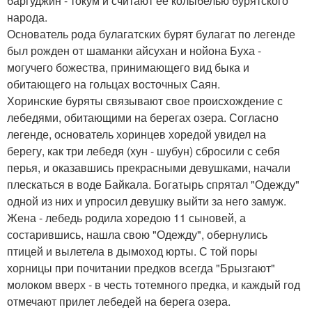
баргуджин - токум и считают её колыбелью бурятского
народа.
Основатель рода булагатских бурят булагат по легенде
был рожден от шаманки айсухан и нойона Буха -
могучего божества, принимающего вид быка и
обитающего на гольцах восточных Саян.
Хоринские буряты связывают свое происхождение с
лебедями, обитающими на берегах озера. Согласно
легенде, основатель хоринцев хоредой увидел на
берегу, как три лебедя (хун - шубун) сбросили с себя
перья, и оказавшись прекрасными девушками, начали
плескаться в воде Байкала. Богатырь спрятал "Одежду"
одной из них и упросил девушку выйти за него замуж.
Жена - лебедь родила хоредою 11 сыновей, а
состарившись, нашла свою "Одежду", обернулись
птицей и вылетела в дымоход юрты. С той поры
хорницы при почитании предков всегда "Брызгают"
молоком вверх - в честь тотемного предка, и каждый год
отмечают прилет лебедей на берега озера.