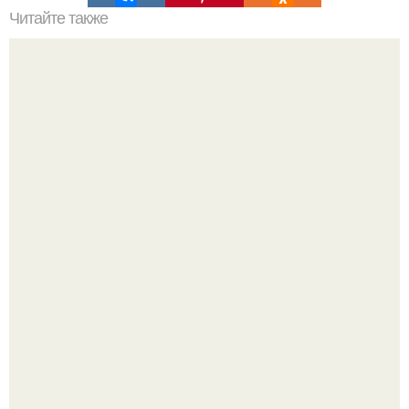
Читайте также
Мифические птицы. В мифологии разных стран большое
место занимают образы птиц.
Автомобиль в центре Москвы загорелся.