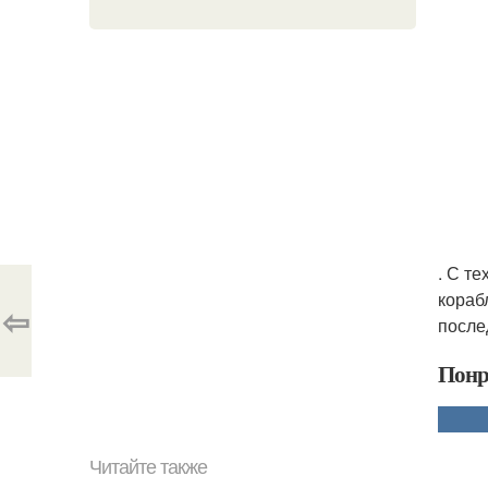
. С т
кораб
⇦
после
Понр
Читайте также