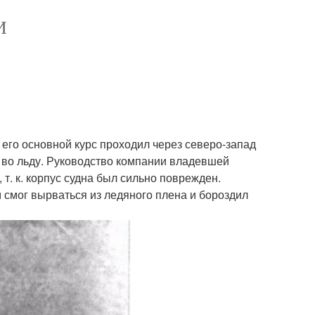
И
го основной курс проходил через северо-запад
л во льду. Руководство компании владевшей
т. к. корпус судна был сильно поврежден.
 смог вырваться из ледяного плена и бороздил