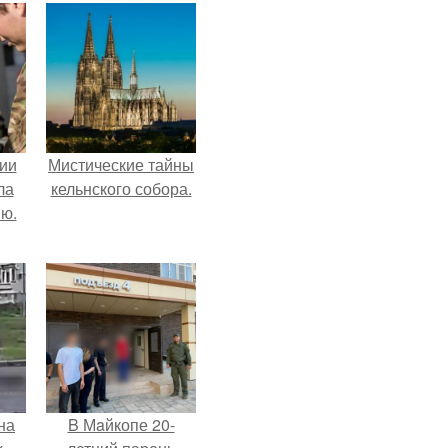
ии
Мистические тайны
ла
кельнского собора.
ию.
на
B Мaйкопе 20-