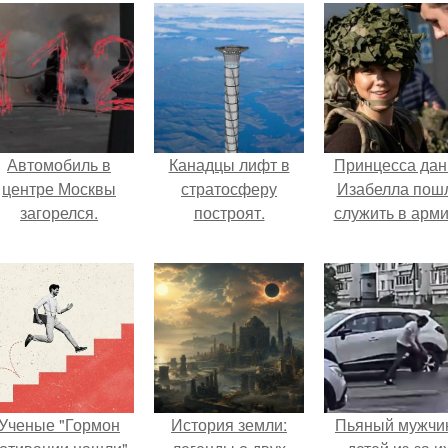
Автомобиль в
Канадцы лифт в
Принцесса дан
центре Москвы
стратосферу
Изабелла пош
загорелся.
построят.
служить в арм
Ученые "Гормон
История земли:
Пьяный мужчи