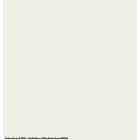
Жительница Башкирии больше не может иметь детей
после того, как медики сделали ей аборт на шестом
месяце беременности и оставили в матке плаценту.
В участника сво ударила молния, когда он был на
лошади.
© 2026 Наука для всех простыми словами