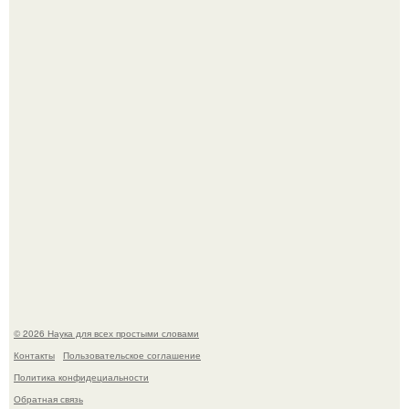
У вич и рака обнаружили одинаковый препятствующий
лечению механизм.
Пока вы читаете это, марсоход Curiosity поднимает
очередную порцию красной пыли. 6.
© 2026 Наука для всех простыми словами
Контакты
Пользовательское соглашение
Политика конфидециальности
Обратная связь