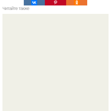
Читайте также
Это невероятное фото было сделано в чернобыле 24
апреля 1997 года.
Я Алина, мне 31 год, люблю домашние вечера, вкусные