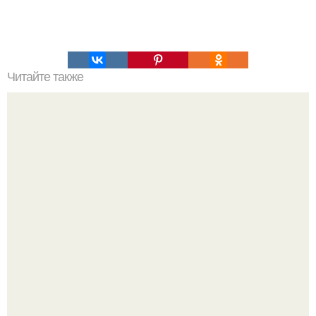
Читайте также
Наука Что это простыми словами. Что такое
антиматерия?