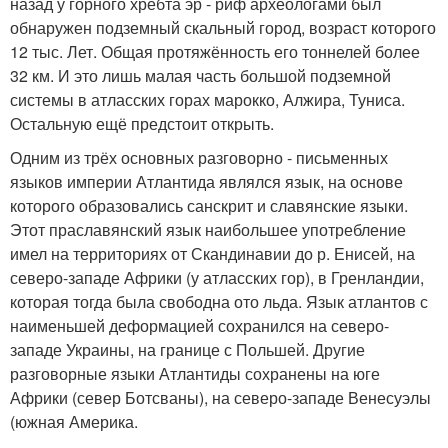
назад у горного хребта эр - риф археологами был
обнаружен подземный скальный город, возраст которого
12 тыс. Лет. Общая протяжённость его тоннелей более
32 км. И это лишь малая часть большой подземной
системы в атласских горах марокко, Алжира, Туниса.
Остальную ещё предстоит открыть.
Одним из трёх основных разговорно - письменных
языков империи Атлантида являлся язык, на основе
которого образовались санскрит и славянские языки.
Этот праславянский язык наибольшее употребление
имел на территориях от Скандинавии до р. Енисей, на
северо-западе Африки (у атласских гор), в Гренландии,
которая тогда была свободна ото льда. Язык атлантов с
наименьшей деформацией сохранился на северо-
западе Украины, на границе с Польшей. Другие
разговорные языки Атлантиды сохранены на юге
Африки (север Ботсваны), на северо-западе Венесуэлы
(южная Америка.