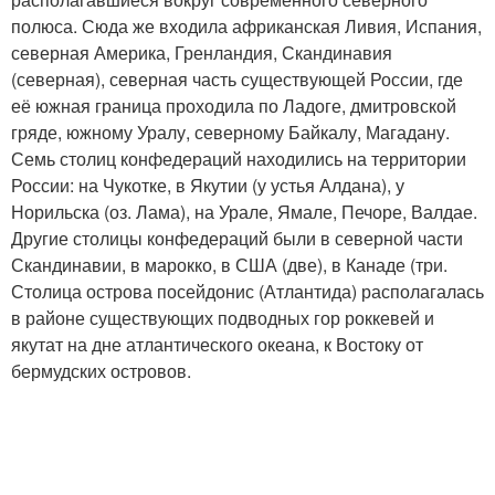
полюса. Сюда же входила африканская Ливия, Испания,
северная Америка, Гренландия, Скандинавия
(северная), северная часть существующей России, где
её южная граница проходила по Ладоге, дмитровской
гряде, южному Уралу, северному Байкалу, Магадану.
Семь столиц конфедераций находились на территории
России: на Чукотке, в Якутии (у устья Алдана), у
Норильска (оз. Лама), на Урале, Ямале, Печоре, Валдае.
Другие столицы конфедераций были в северной части
Скандинавии, в марокко, в США (две), в Канаде (три.
Столица острова посейдонис (Атлантида) располагалась
в районе существующих подводных гор роккевей и
якутат на дне атлантического океана, к Востоку от
бермудских островов.