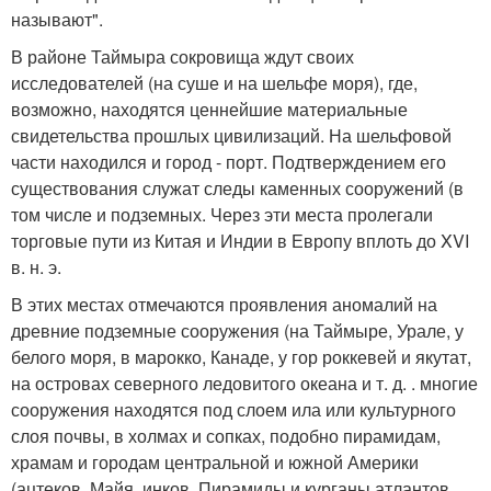
называют".
В районе Таймыра сокровища ждут своих
исследователей (на суше и на шельфе моря), где,
возможно, находятся ценнейшие материальные
свидетельства прошлых цивилизаций. На шельфовой
части находился и город - порт. Подтверждением его
существования служат следы каменных сооружений (в
том числе и подземных. Через эти места пролегали
торговые пути из Китая и Индии в Европу вплоть до XVI
в. н. э.
В этих местах отмечаются проявления аномалий на
древние подземные сооружения (на Таймыре, Урале, у
белого моря, в марокко, Канаде, у гор роккевей и якутат,
на островах северного ледовитого океана и т. д. . многие
сооружения находятся под слоем ила или культурного
слоя почвы, в холмах и сопках, подобно пирамидам,
храмам и городам центральной и южной Америки
(ацтеков, Майя, инков. Пирамиды и курганы атлантов