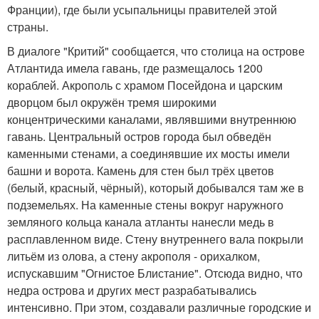
Франции), где были усыпальницы правителей этой
страны.
В диалоге "Критий" сообщается, что столица на острове
Атлантида имела гавань, где размещалось 1200
кораблей. Акрополь с храмом Посейдона и царским
дворцом был окружён тремя широкими
концентрическими каналами, являвшими внутреннюю
гавань. Центральный остров города был обведён
каменными стенами, а соединявшие их мосты имели
башни и ворота. Камень для стен был трёх цветов
(белый, красный, чёрный), который добывался там же в
подземельях. На каменные стены вокруг наружного
земляного кольца канала атланты нанесли медь в
расплавленном виде. Стену внутреннего вала покрыли
литьём из олова, а стену акрополя - орихалком,
испускавшим "Огнистое Блистание". Отсюда видно, что
недра острова и других мест разрабатывались
интенсивно. При этом, создавали различные городские и