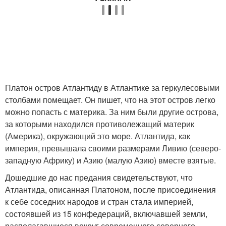
Платон остров Атлантиду в Атлантике за геркулесовыми
столбами помещает. Он пишет, что на этот остров легко
можно попасть с материка. За ним были другие острова,
за которыми находился противолежащий материк
(Америка), окружающий это море. Атлантида, как
империя, превышала своими размерами Ливию (северо-
западную Африку) и Азию (малую Азию) вместе взятые.
Дошедшие до нас предания свидетельствуют, что
Атлантида, описанная Платоном, после присоединения
к себе соседних народов и стран стала империей,
состоявшей из 15 конфедераций, включавшей земли,
располагавшиеся вокруг современного северного