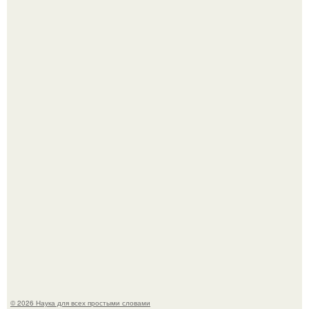
Mуж жену в Москве из-за ревности зарезал.
ИИ сделает богаче всех - и особенно тех, кто
зарабатывает меньше всего.
© 2026 Наука для всех простыми словами