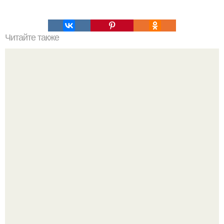
Читайте также
Легендарный боксёр Мохаммед али умер.