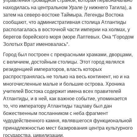
находилась на центральном Урале (у нижнего Тагила), а
затем на северо-востоке Таймыра. Легенды Востока
сообщают, что административная столица Атлантиды
располагалась в восточной части империи на холмах, у
берегов борейского моря (море Лаптевых. Она "Городом
Золотых Врат именовалась".
Город был построен с прекрасными храмами, дворцами,
с величием, достойным столицы. Этот город являлся
резиденцией императоров, власть которых
распространялась не только на весь континент, но и на
многочисленные малые и большие острова. Хроника
учителей Востока содержит имена всех правителей
Атлантиды, и в ней, как важное событие, упоминается
то, что императору Атлантиды тацлаву был дан
божественным посланником с неба фрагмент
чудодейственного камня, являвшегося функциональной
принадлежностью мест базирования центра культурного
государства, цивилизации.