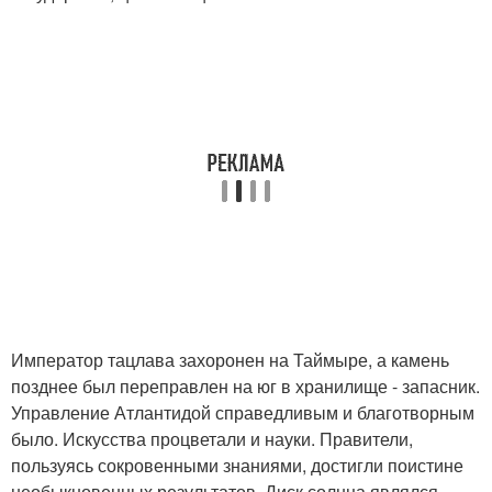
Император тацлава захоронен на Таймыре, а камень
позднее был переправлен на юг в хранилище - запасник.
Управление Атлантидой справедливым и благотворным
было. Искусства процветали и науки. Правители,
пользуясь сокровенными знаниями, достигли поистине
необыкновенных результатов. Диск солнца являлся