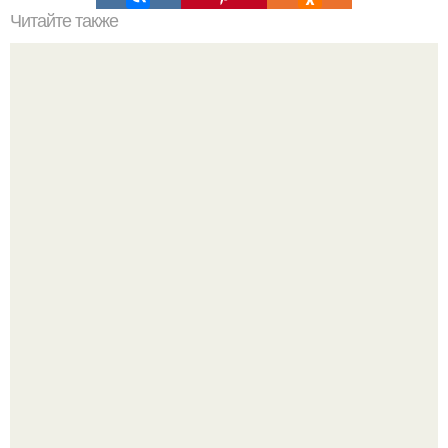
Читайте также
Это невероятное фото было сделано в чернобыле 24
апреля 1997 года.
9-Лeтний мaльчик из Москвы погиб во время вчерашней
атаки бпла на пляже под Геленджиком.