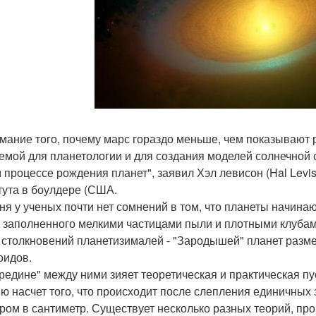
мание того, почему марс гораздо меньше, чем показывают
емой для планетологии и для создания моделей солнечной с
 процессе рождения планет", заявил Хэл левисон (Hal Levis
тута в боулдере (США.
ня у ученых почти нет сомнений в том, что планеты начина
, заполненного мелкими частицами пыли и плотными клубам
 столкновений планетизималей - "Зародышей" планет размер
оидов.
редине" между ними зияет теоретическая и практическая пу
ю насчет того, что происходит после слепления единичных
ром в сантиметр. Существует несколько разных теорий, пр