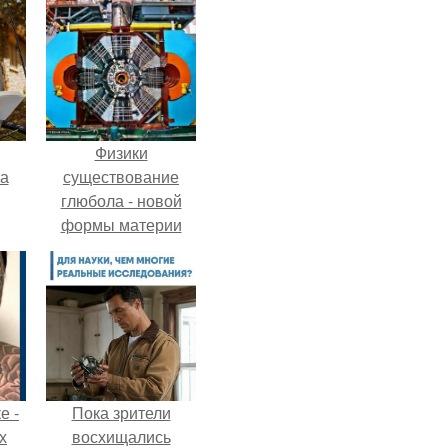
Физики
га
существование
глюбола - новой
формы материи
подтвердили.
е -
Пока зрители
х
восхищались