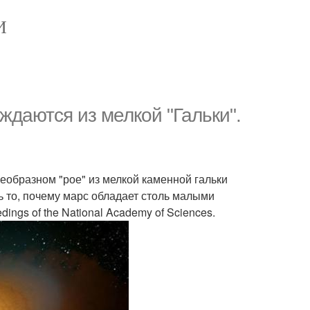
И
даются из мелкой "Гальки".
еобразном "рое" из мелкой каменной гальки
ь то, почему марс обладает столь малыми
ings of the National Academy of Sciences.