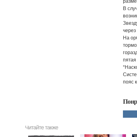
разме
В слу
возни
Звезд
через
На ор
тормо
гораз
пятая
"Наск
Систе
пояс 
Понр
Читайте также