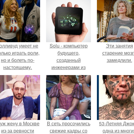
олливуд умеет не
Solu - компьютер
Эти занятия
олько играть роли,
будущего,
старение моз
но и болеть по-
созданный
замедлили.
настоящему.
инженерами из
Финляндии.
уж жену в Москве
В сеть просочились
53-Летняя Джок
из-за ревности
свежие кадры со
одна из многи