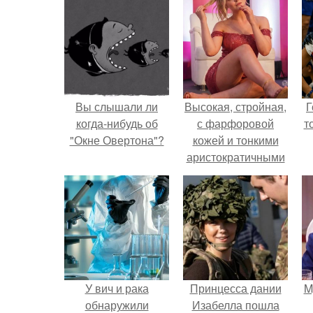
Вы слышали ли
Высокая, стройная,
Г
когда-нибудь об
с фарфоровой
т
"Окне Овертона"?
кожей и тонкими
аристократичными
чертами, эль
выглядит так, будто
сошла с полотна
художника.
У вич и рака
Принцесса дании
M
обнаружили
Изабелла пошла