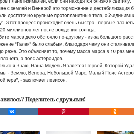
ров планетизималей, если они находятся близко к светилу.
чае с землей и Венерой это торможение и дестабилизация б
кли достаточно крупные протопланетные тела, объединивши
у". Этот процесс происходит очень быстро - первые планет
 20 миллионов лет после рождения солнца.
бите марса дело обстояло по-другому - из-за большого рас
жение "Галек" было слабым, благодаря чему они сталкивали
до реже. Это объясняет то, почему масса марса в 10 раз ме
 планета, а пояс астероидов.
олько я Знаю, Наша Модель Является Первой, Которой Уда
мы - Землю, Венера, Небольшой Марс, Малый Пояс Астерои
койпера", - заключает левисон.
авилось? Поделитесь с друзьями!