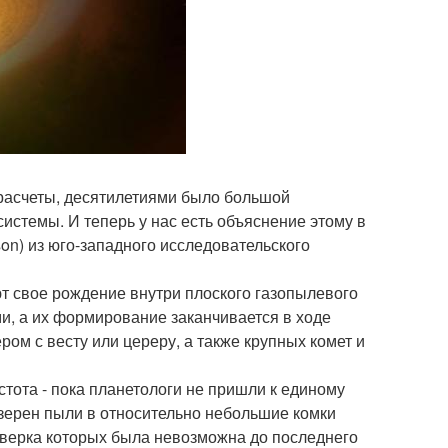
 расчеты, десятилетиями было большой
истемы. И теперь у нас есть объяснение этому в
on) из юго-западного исследовательского
ют свое рождение внутри плоского газопылевого
и, а их формирование заканчивается в ходе
ом с весту или цереру, а также крупных комет и
стота - пока планетологи не пришли к единому
 зерен пыли в относительно небольшие комки
оверка которых была невозможна до последнего