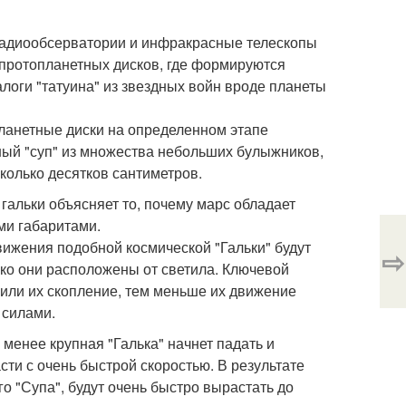
радиообсерватории и инфракрасные телескопы
 протопланетных дисков, где формируются
оги "татуина" из звездных войн вроде планеты
планетные диски на определенном этапе
зный "суп" из множества небольших булыжников,
сколько десятков сантиметров.
гальки объясняет то, почему марс обладает
ми габаритами.
вижения подобной космической "Гальки" будут
⇨
леко они расположены от светила. Ключевой
 или их скопление, тем меньше их движение
 силами.
 менее крупная "Галька" начнет падать и
сти с очень быстрой скоростью. В результате
о "Супа", будут очень быстро вырастать до