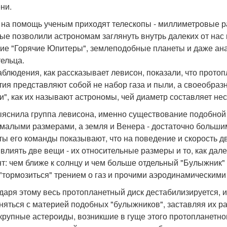
ни.
 на помощь ученым приходят телескопы - миллиметровые 
ые позволили астрономам заглянуть внутрь далеких от нас
ие "Горячие Юпитеры", землеподобные планеты и даже анал
тельца.
аблюдения, как рассказывает левисон, показали, что прото
тия представляют собой не набор газа и пыли, а своеобра
ки", как их называют астрономы, чей диаметр составляет не
ыяснила группа левисона, именно существование подобной 
 малыми размерами, а земля и Венера - достаточно больши
ты его команды показывают, что на поведение и скорость д
 влиять две вещи - их относительные размеры и то, как да
т: чем ближе к солнцу и чем больше отдельный "Булыжник"
 "тормозиться" трением о газ и прочими аэродинамическими
даря этому весь протопланетный диск дестабилизируется, и
няться с материей подобных "булыжников", заставляя их ра
 крупные астероиды, возникшие в гуще этого протопланетног