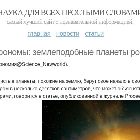
НАУКА ДЛЯ ВСЕХ ПРОСТЫМИ СЛОВАМ
самый лучший сайт c познавательной информацией.
главная
новости
статьи
рономы: землеподобные планеты рож
рономия@Science_Newworld).
истые планеты, похожие на землю, берут свое начало в сво
ром в несколько десятков сантиметров, что может объяснят
рами, говорится в статье, опубликованной в журнале Proceed