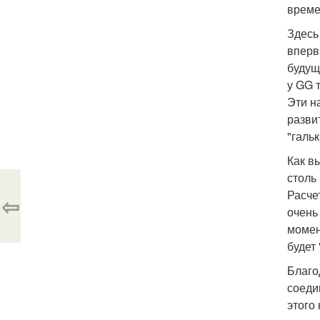
време
Здесь
вперв
будущ
у GG 
Эти н
разви
"галь
Как в
столь
Расче
⇦
очень
момен
будет
Благо
соеди
этого