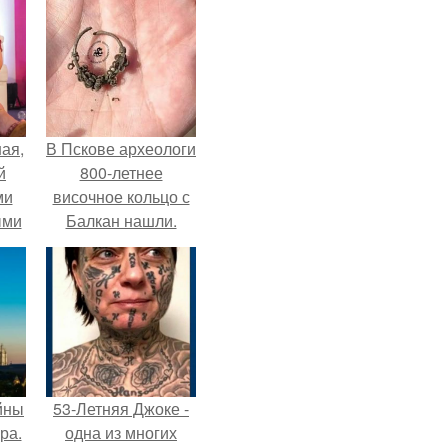
ая,
В Пскове археологи
й
800-летнее
ми
височное кольцо с
ыми
Балкан нашли.
удто
на
йны
53-Летняя Джоке -
ра.
одна из многих