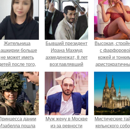
Жительница
Бывший президент
Высокая, стройн
ашкирии больше
Ирана Махмуд
с фарфорово
не может иметь
ахмединежат, 8 лет
кожей и тонки
детей после того,
возглавлявший
аристократичн
ак медики сделали
иранское
чертами, эль
й аборт на шестом
государство, ныне
выглядит так, б
месяце
работает
сошла с полот
беременности и
преподавателем.
художника.
оставили в матке
плаценту.
Принцесса дании
Mуж жену в Москве
Мистические та
Изабелла пошла
из-за ревности
кельнского собо