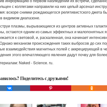
ив информацию о первом наблюдении их встречи, сделанно
ельцен с коллегами направили на них целый арсенал инстр
мя: вскоре снимки рождающегося релятивистского джета бы
 в видимом диапазоне.
 струи плазмы, вырывающиеся из центров активных галакти
ны, остаются одним из самых эффектных и малопонятных я
ижается к световой, и, раскаленная, она начинает интенсив
 Однако механизм происхождения таких выбросов до сих пор
ые взаимодействия магнитных полей с аккрецирующей в ч
дения этого впечатляющего явления дадут почву для более
териалам: Naked - Science. ru.
авилось? Поделитесь с друзьями!