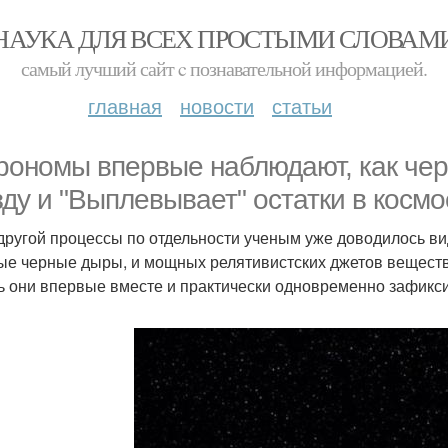
НАУКА ДЛЯ ВСЕХ ПРОСТЫМИ СЛОВАМ
самый лучший сайт c познавательной информацией.
главная
новости
статьи
рономы впервые наблюдают, как чер
зду и "Выплевывает" остатки в космо
 другой процессы по отдельности ученым уже доводилось ви
ые черные дыры, и мощных релятивистских джетов веществ
ь они впервые вместе и практически одновременно зафикс