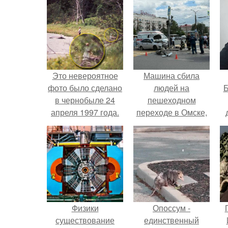
Это невероятное
Машина сбила
фото было сделано
людей на
Б
в чернобыле 24
пешеходном
апреля 1997 года.
переходе в Омске,
пострадали 8
к
человек.
е
Физики
Опоссум -
существование
единственный