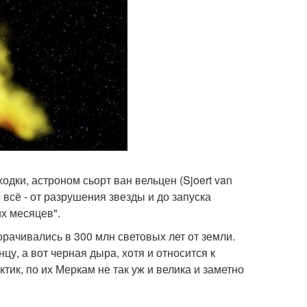
одки, астроном сьорт ван вельцен (Sjoert van
 всё - от разрушения звезды и до запуска
их месяцев".
орачивались в 300 млн световых лет от земли.
у, а вот черная дыра, хотя и относится к
ик, по их Меркам не так уж и велика и заметно