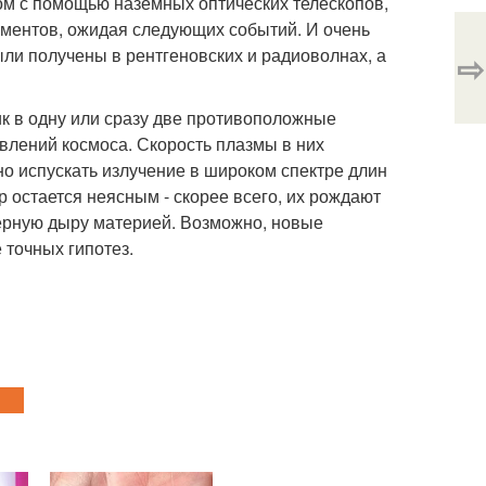
м с помощью наземных оптических телескопов,
ументов, ожидая следующих событий. И очень
ли получены в рентгеновских и радиоволнах, а
⇨
к в одну или сразу две противоположные
влений космоса. Скорость плазмы в них
но испускать излучение в широком спектре длин
 остается неясным - скорее всего, их рождают
ерную дыру материей. Возможно, новые
 точных гипотез.