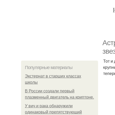
Аст
зве
Тот и
крупн
Популярные материалы
тепер
Экстернат в старших классах
школы
В России создали первый
плазменный двигатель на криптоне.
У вич и рака обнаружили
одинаковый препятствующий