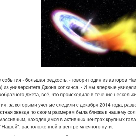
е события - большая редкость, - говорит один из авторов Нах
n) из университета Джона хопкинса. - И мы впервые увидели
ообразного джета, всё, что происходило в течение нескольк
ия, за которыми ученые следили с декабря 2014 года, разв
стная звезда по своим размерам была близка к нашему солнц
массивным, находящимся в активных центрах крупных галакт
 "Нашей", расположенной в центре млечного пути.