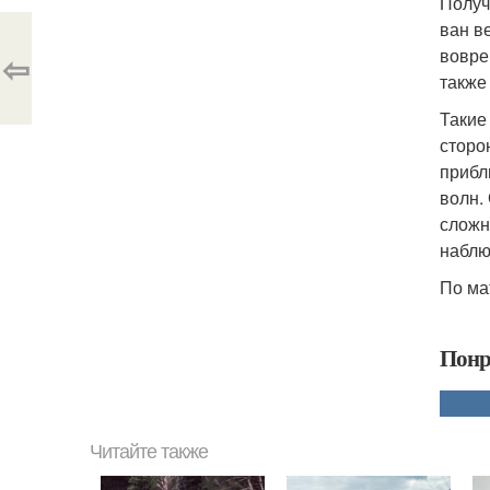
Получ
ван в
вовре
⇦
также
Такие
сторо
прибл
волн.
сложн
наблю
По ма
Понр
Читайте также