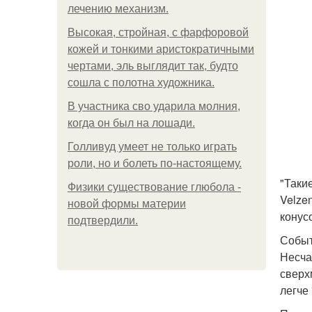
лечению механизм.
Высокая, стройная, с фарфоровой
кожей и тонкими аристократичными
чертами, эль выглядит так, будто
сошла с полотна художника.
В участника сво ударила молния,
когда он был на лошади.
Голливуд умеет не только играть
роли, но и болеть по-настоящему.
"Таки
Физики существование глюбола -
Velze
новой формы материи
конус
подтвердили.
Событ
Несча
сверх
легче