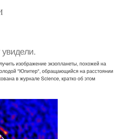
И
 увидели.
учить изображение экзопланеты, похожей на
й молодой "Юпитер", обращающийся на расстоянии
ована в журнале Science, кратко об этом