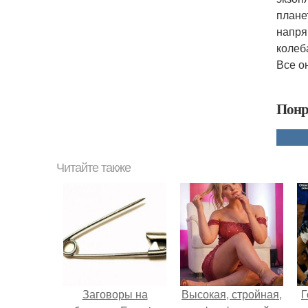
плане
напря
колеб
Все о
Понр
Читайте также
Заговоры на
Высокая, стройная,
Г