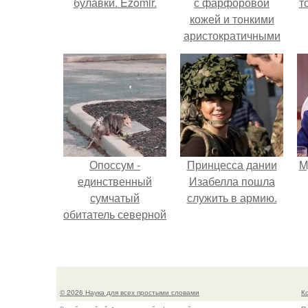
булавки. Ezomir.
с фарфоровой
т
кожей и тонкими
аристократичными
чертами, эль
выглядит так, будто
сошла с полотна
художника.
Опоссум -
Принцесса дании
M
единственный
Изабелла пошла
сумчатый
служить в армию.
обитатель северной
америки.
© 2026 Наука для всех простыми словами
К