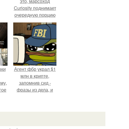
это, марсоход
Curiosity поднимает
очередную порцию
красной пыли. 6.
вки
Агент фбр украл $1
млн в крипте,
му,
запомнив сид -
гое
фразы из дела, и
советовался с
сь
Chatgpt, как их
за.
потратить.