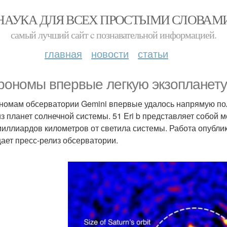
НАУКА ДЛЯ ВСЕХ ПРОСТЫМИ СЛОВАМ
самый лучший сайт c познавательной информацией.
главная
новости
статьи
рономы впервые легкую экзопланету
номам обсерватории Gemini впервые удалось напрямую пол
из планет солнечной системы. 51 Eri b представляет собо
миллиардов километров от светила системы. Работа опублик
ает пресс-релиз обсерватории.