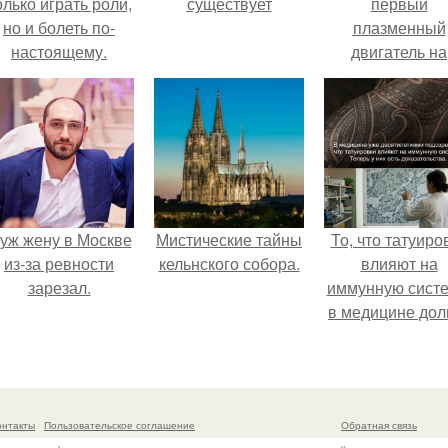
олько играть роли,
существует
первый
но и болеть по-
плазменный
настоящему.
двигатель на
криптоне.
уж жену в Москве
Мистические тайны
То, что татуиро
из-за ревности
кельнского собора.
влияют на
зарезал.
иммунную систе
в медицине дол
время
рассматривало
лишь как гипоте
онтакты
Пользовательское соглашение
Обратная связь