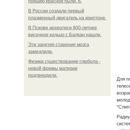
порцию красной пыли. 6.
В России создали первый
плазменный двигатель на криптоне.
В Пскове археологи 800-летнее
височное кольцо с Балкан нашли.
Эти занятия старение мозга
замедлили.
Физики существование глюбола -
новой формы материи
подтвердили.
Для п
телес
возра
молод
"Слип
Радиу
систе