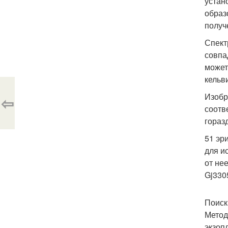
устан
образ
получ
Спект
совпа
может
кельв
Изобр
⇦
соотв
гораз
51 эр
для и
от не
Gj330
Поиск
Метод
экзоп