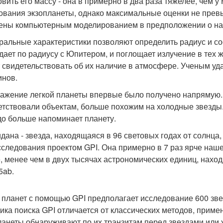
овить его массу - она в примерно в два раза тяжелее, чем 
ования экзопланеты, однако максимальные оценки не прев
ены компьютерным моделированием в предположении о на
ральные характеристики позволяют определить радиус и со
дает по радиусу с Юпитером, и поглощает излучение в тех же
 свидетельствовать об их наличие в атмосфере. Ученым уда
инов.
ажение легкой планеты впервые было получено напрямую. 
етствовали объектам, больше похожим на холодные звезды.
до больше напоминает планету.
идана - звезда, находящаяся в 96 световых годах от солнц
сследования проектом GPI. Она примерно в 7 раз ярче нашег
е, менее чем в двух тысячах астрономических единиц, нахо
5ab.
 планет с помощью GPI предполагает исследование 600 звез
ика поиска GPI отличается от классических методов, приме
ланеты обнаруживают по их транзитам перед звездами или