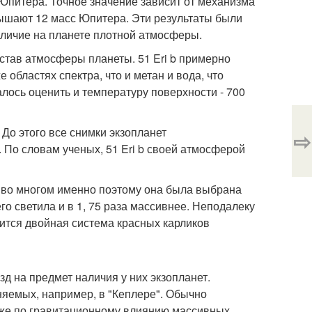
у Юпитера. Точное значение зависит от механизма
ышают 12 масс Юпитера. Эти результаты были
личие на планете плотной атмосферы.
став атмосферы планеты. 51 Eri b примерно
 областях спектра, что и метан и вода, что
лось оценить и температуру поверхности - 700
До этого все снимки экзопланет
⇨
 По словам ученых, 51 Eri b своей атмосферой
а, во многом именно поэтому она была выбрана
о светила и в 1, 75 раза массивнее. Неподалеку
дится двойная система красных карликов
д на предмет наличия у них экзопланет.
няемых, например, в "Кеплере". Обычно
 же по гравитационному влиянию массивных