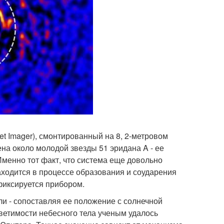
et Imager), смонтированный на 8, 2-метровом
на около молодой звезды 51 эридана A - ее
Именно тот факт, что система еще довольно
аходится в процессе образования и соударения
фиксируется прибором.
ли - сопоставляя ее положение с солнечной
светимости небесного тела ученым удалось