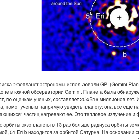
оиска экзопланет астрономы использовали GPI (Gemini Plan
копе в южной обсерватории Gemini. Планета была обнаруже
ст, по оценкам ученых, составляет 20\xB16 миллионов лет. 
а, помог ученым напрямую увидеть планету: она все еще н
ающихся" частиц нагревают ее. Это тепловое излучение и 
с орбиты экзопланеты в 13 раз больше радиуса орбиты зем
мой, 51 Eri b находится за орбитой Сатурна. На основании 