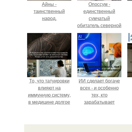
Айны -
Опоссум -
таинственный
единственный
народ.
сумчатый
обитатель северной
америки.
То, что татуировки
ИИ сделает богаче
влияют на
всех - и особенно
иммунную систему,
тех, кто
в медицине долгое
зарабатывает
время
меньше всего.
с
рассматривалось
лишь как гипотеза.
п