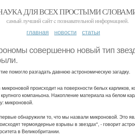
НАУКА ДЛЯ ВСЕХ ПРОСТЫМИ СЛОВАМ
самый лучший сайт c познавательной информацией.
главная
новости
статьи
рономы совершенно новый тип звезд
рыли.
тие помогло разгадать давнюю астрономическую загадку.
 микроновой происходит на поверхности белых карликов, к
 крупного компаньона. Накопление материала на белом ка
у: микроновой.
первые обнаружили то, что мы назвали микроновой. Это я
роисходят термоядерные взрывы в звездах", - говорит астр
рситета в Великобритании.