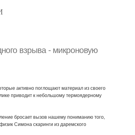
И
ного взрыва - микроновую
оторые активно поглощают материал из своего
рлике приводит к небольшому термоядерному
вление бросает вызов нашему пониманию того,
офизик Симона скаринги из даремского