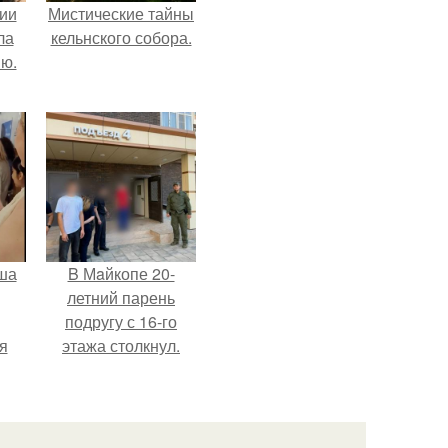
ии
Мистические тайны
ла
кельнского собора.
ию.
ша
B Мaйкопе 20-
летний парень
подругу с 16-го
я
этажа столкнул.
оне
ого
го
о