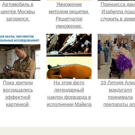
Автомобиль в
Умножение
Принцесса дан
центре Москвы
методом решетки.
Изабелла пош
загорелся.
Решетчатое
служить в арм
умножение.
Пока зрители
На этом фото
33-Летняя Али
восхищались
легендарный
макдугалл
эффектной
наклон форварда в
принимала
картинкой,
исполнении Майкла
препараты дл
оздатели фильма
Джексона и его
похудения на ф
фактически
танцоров,
полиэндокринн
остроили одну из
бросающий вызов
метаболическо
самых точных
возможностям
овариальног