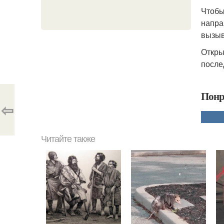
Чтобы
напра
вызыв
Откры
после
Понр
⇦
Читайте также