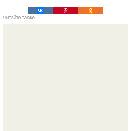
Читайте также
Что означала фраза Нила Армстронга "удачи, мистер
горский!