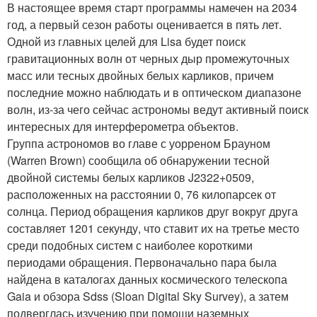
В настоящее время старт программы намечен на 2034
год, а первый сезон работы оценивается в пять лет.
Одной из главных целей для Lisa будет поиск
гравитационных волн от черных дыр промежуточных
масс или тесных двойных белых карликов, причем
последние можно наблюдать и в оптическом диапазоне
волн, из-за чего сейчас астрономы ведут активный поиск
интересных для интерферометра объектов.
Группа астрономов во главе с уорреном Брауном
(Warren Brown) сообщила об обнаружении тесной
двойной системы белых карликов J2322+0509,
расположенных на расстоянии 0, 76 килопарсек от
солнца. Период обращения карликов друг вокруг друга
составляет 1201 секунду, что ставит их на третье место
среди подобных систем с наиболее короткими
периодами обращения. Первоначально пара была
найдена в каталогах данных космического телескопа
Gaia и обзора Sdss (Sloan Digital Sky Survey), а затем
подверглась изучению при помощи наземных