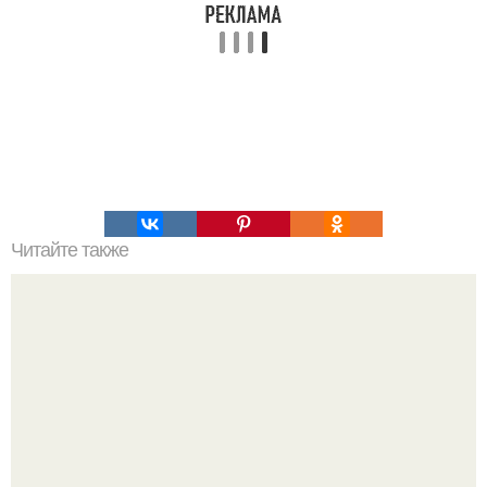
Читайте также
Философия Толстого. Философские идеи в творчестве Л.
Н. Толстого.