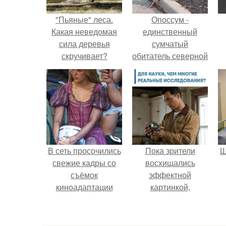
"Пьяные" леса.
Опоссум -
Какая неведомая
единственный
сила деревья
сумчатый
скручивает?
обитатель северной
америки.
В сеть просочились
Пока зрители
Ш
свежие кадры со
восхищались
съёмок
эффектной
киноадаптации
картинкой,
"Рапунцель", и всё
создатели фильма
в
внимание
фактически
моментально
построили одну из