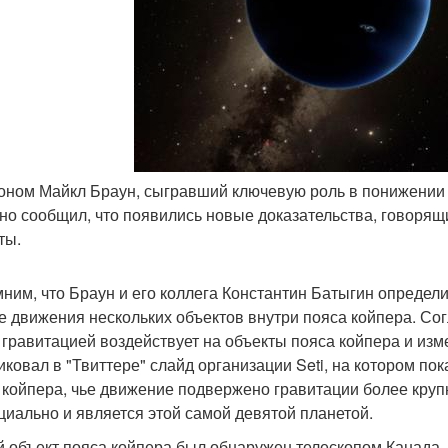
роном Майкл Браун, сыгравший ключевую роль в понижении 
но сообщил, что появились новые доказательства, говорящ
ты.
ним, что Браун и его коллега Константин Батыгин определ
е движения нескольких объектов внутри пояса койпера. Со
 гравитацией воздействует на объекты пояса койпера и из
иковал в "Твиттере" слайд организации Seti, на котором по
 койпера, чье движение подвержено гравитации более крупн
циально и является этой самой девятой планетой.
 объект пояса койпера был обнаружен телескопом Канада -