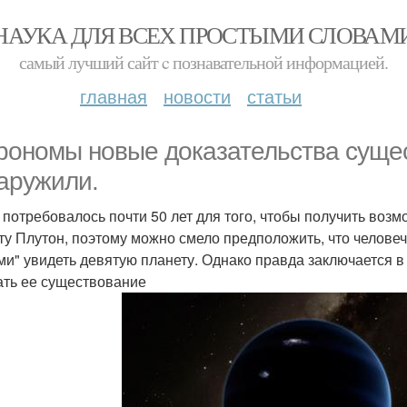
НАУКА ДЛЯ ВСЕХ ПРОСТЫМИ СЛОВАМ
самый лучший сайт c познавательной информацией.
главная
новости
статьи
рономы новые доказательства суще
аружили.
 потребовалось почти 50 лет для того, чтобы получить воз
ту Плутон, поэтому можно смело предположить, что челове
ми" увидеть девятую планету. Однако правда заключается в
ать ее существование