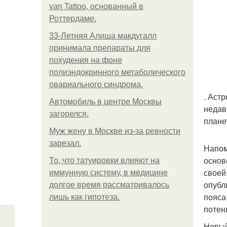
van Tattoo, основанный в
Роттердаме.
33-Летняя Алиша макдугалл
принимала препараты для
похудения на фоне
полиэндокринного метаболического
овариального синдрома.
. Аст
Автомобиль в центре Москвы
недав
загорелся.
плане
Mуж жену в Москве из-за ревности
зарезал.
Напом
основ
То, что татуировки влияют на
своей
иммунную систему, в медицине
опубл
долгое время рассматривалось
пояса
лишь как гипотеза.
потен
Новый