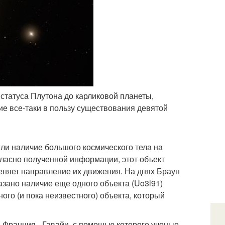
статуса Плутона до карликовой планеты,
ие все-таки в пользу существования девятой
или наличие большого космического тела на
гласно полученной информации, этот объект
меняет направление их движения. На днях Браун
казано наличие еще одного объекта (Uo3l91)
ого (и пока неизвестного) объекта, который
 Франция - Гавайи, с помощью которого ученые