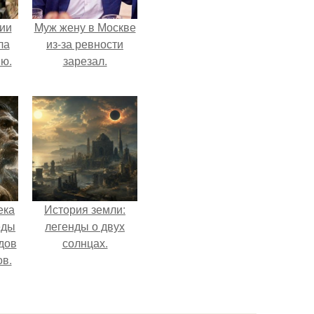
ии
Mуж жену в Москве
ла
из-за ревности
ию.
зарезал.
ека
История земли:
еды
легенды о двух
дов
солнцах.
ов.