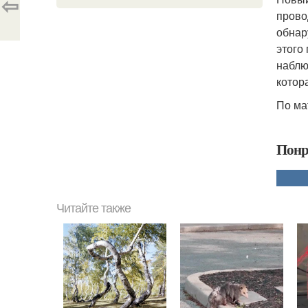
⇦
прово
обнар
этого
наблю
котор
По мат
Понр
Читайте также