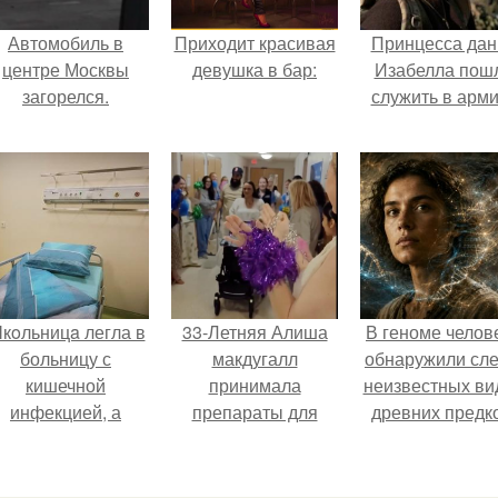
Автомобиль в
Приходит красивая
Принцесса дан
центре Москвы
девушка в бар:
Изабелла пош
загорелся.
служить в арм
кoльницa легла в
33-Летняя Алиша
В геноме челов
больницу с
макдугалл
обнаружили сл
кишечной
принимала
неизвестных ви
инфекцией, а
препараты для
древних предк
ыписалась с вич и
похудения на фоне
гепатитом с.
полиэндокринного
метаболического