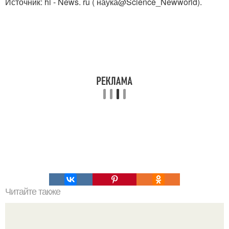
Источник: hi - News. ru ( наука@Science_Newworld).
Читайте также