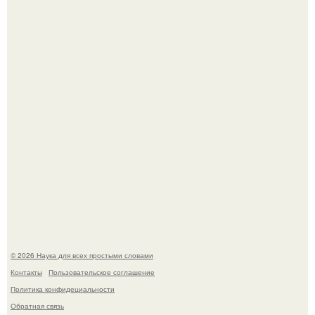
Астрофизики наконец размер крупнейшей из известных
галактик измерили.
История земли: легенды о двух солнцах.
© 2026 Наука для всех простыми словами
Контакты
Пользовательское соглашение
Политика конфидециальности
Обратная связь