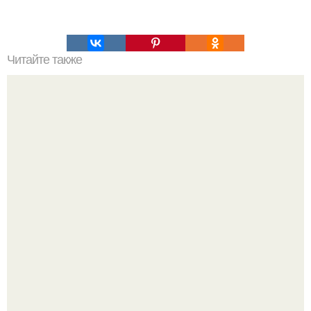
Читайте также
Это невероятное фото было сделано в чернобыле 24
апреля 1997 года.