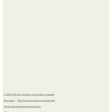
То, что татуировки влияют на иммунную систему, в
медицине долгое время рассматривалось лишь как
гипотеза.
ИИ сделает богаче всех - и особенно тех, кто
зарабатывает меньше всего.
© 2026 Наука для всех простыми словами
Контакты
Пользовательское соглашение
Политика конфидециальности