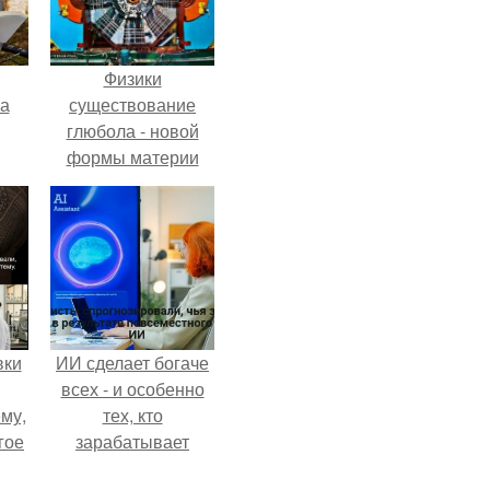
Физики
га
существование
глюбола - новой
формы материи
подтвердили.
вки
ИИ сделает богаче
всех - и особенно
му,
тех, кто
гое
зарабатывает
меньше всего.