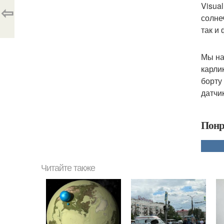
Visua
⇦
солне
так и
Мы на
карли
борту
датчи
Понр
Читайте также