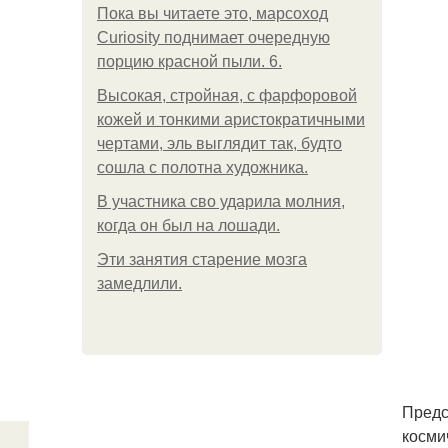
Пока вы читаете это, марсоход
Curiosity поднимает очередную
порцию красной пыли. 6.
Высокая, стройная, с фарфоровой
кожей и тонкими аристократичными
чертами, эль выглядит так, будто
сошла с полотна художника.
В участника сво ударила молния,
когда он был на лошади.
Эти занятия старение мозга
замедлили.
Предс
косми