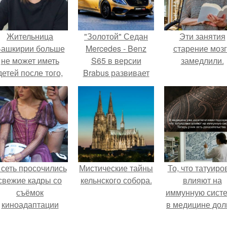
Жительница
"Золотой" Седан
Эти занятия
ашкирии больше
Mercedes - Benz
старение моз
не может иметь
S65 в версии
замедлили.
детей после того,
Brabus развивает
ак медики сделали
900 л. с.
й аборт на шестом
месяце
беременности и
оставили в матке
плаценту.
 сеть просочились
Мистические тайны
То, что татуиро
свежие кадры со
кельнского собора.
влияют на
съёмок
иммунную систе
киноадаптации
в медицине дол
Рапунцель", и всё
время