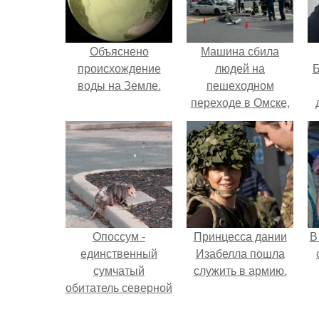
Объяснено
Машина сбила
происхождение
людей на
Б
воды на Земле.
пешеходном
переходе в Омске,
пострадали 8
к
человек.
е
Опоссум -
Принцесса дании
В
единственный
Изабелла пошла
сумчатый
служить в армию.
обитатель северной
америки.
"