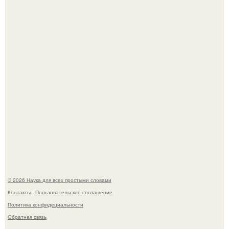
Учёные живую клетку из неживых молекул собрали.
Вихревые микро - ГЭС на реке с малым перепадом
высоты: вода закручивается в бетонной камере и
вращает вертикальную турбину.
© 2026 Наука для всех простыми словами
Контакты
Пользовательское соглашение
Политика конфидециальности
Обратная связь