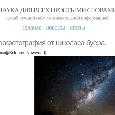
НАУКА ДЛЯ ВСЕХ ПРОСТЫМИ СЛОВАМ
самый лучший сайт c познавательной информацией.
главная
новости
статьи
рофотография от николаса буера.
мки@Science_Newworld)