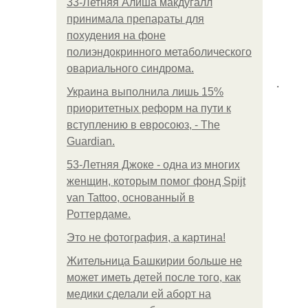
33-Летняя Алиша макдугалл
принимала препараты для
похудения на фоне
полиэндокринного метаболического
овариального синдрома.
.
Украина выполнила лишь 15%
приоритетных реформ на пути к
вступлению в евросоюз, - The
Guardian.
53-Летняя Джоке - одна из многих
женщин, которым помог фонд Spijt
van Tattoo, основанный в
Роттердаме.
Это не фотография, а картина!
Жительница Башкирии больше не
может иметь детей после того, как
медики сделали ей аборт на