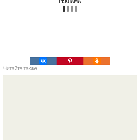
Читайте также
Мутировавший близнец - паразит пожирал изнутри
своего брата.