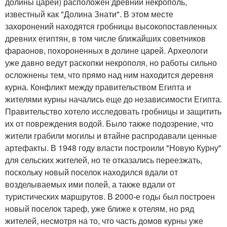
долины царей) расположен древний некрополь,
известный как "Долина Знати". В этом месте
захоронений находятся гробницы высокопоставленных
древних египтян, в том числе ближайших советников
фараонов, похороненных в долине царей. Археологи
уже давно ведут раскопки некрополя, но работы сильно
осложнены тем, что прямо над ним находится деревня
курна. Конфликт между правительством Египта и
жителями курны начались еще до независимости Египта.
Правительство хотело исследовать гробницы и защитить
их от повреждения водой. Было также подозрение, что
жители грабили могилы и втайне распродавали ценные
артефакты. В 1948 году власти построили "Новую Курну"
для сельских жителей, но те отказались переезжать,
поскольку новый поселок находился вдали от
возделываемых ими полей, а также вдали от
туристических маршрутов. В 2000-е годы был построен
новый поселок тареф, уже ближе к отелям, но ряд
жителей, несмотря на то, что часть домов курны уже