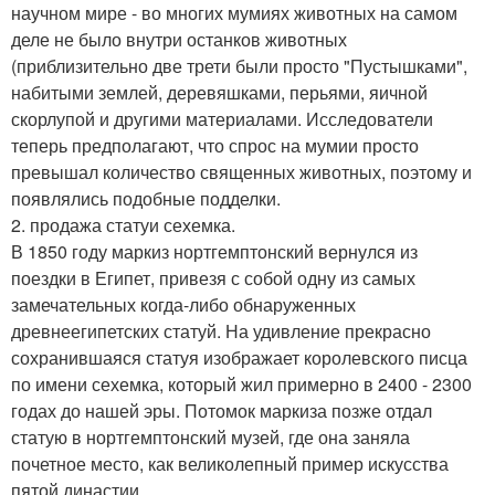
научном мире - во многих мумиях животных на самом
деле не было внутри останков животных
(приблизительно две трети были просто "Пустышками",
набитыми землей, деревяшками, перьями, яичной
скорлупой и другими материалами. Исследователи
теперь предполагают, что спрос на мумии просто
превышал количество священных животных, поэтому и
появлялись подобные подделки.
2. продажа статуи сехемка.
В 1850 году маркиз нортгемптонский вернулся из
поездки в Египет, привезя с собой одну из самых
замечательных когда-либо обнаруженных
древнеегипетских статуй. На удивление прекрасно
сохранившаяся статуя изображает королевского писца
по имени сехемка, который жил примерно в 2400 - 2300
годах до нашей эры. Потомок маркиза позже отдал
статую в нортгемптонский музей, где она заняла
почетное место, как великолепный пример искусства
пятой династии.