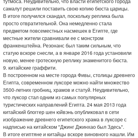
тутмоса. Неудивительно, что власти египетского города
самалут решили поставить свою копию бюста царицы.
В итоге получился скандал, поскольку реплика была
просто отвратительной. Она немедленно стала
предметом повсеместных насмешек в Египте, где
местные жители сравнивали ее с монстром
франкенштейна. Резонанс был таким сильным, что
статую вскоре снесли, а в январе 2016 года установили
новую, менее гротескную реплику знаменитого бюста.
9. китайские граффити.
В построенном на месте города Фивы, столицы древнего
Египта, современном луксоре можно найти множество
3500-летних гробниц, храмов и статуй. Неудивительно,
что луксор стал одним из самых популярных
туристических направлений Египта. 24 мая 2013 года
китайский блоггер шен юйвэнь опубликовал в сети
изображение древнего египетского храма в луксоре с
надписью на китайском "Джинг Джинхао был Здесь".
В итоге египтяне и китайцы вскоре виновного нашли. Им