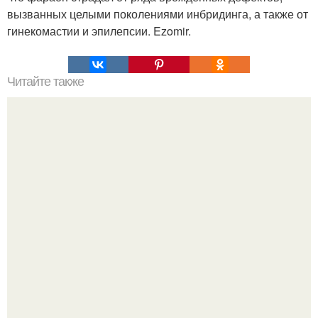
вызванных целыми поколениями инбридинга, а также от
гинекомастии и эпилепсии. Ezomir.
Читайте также
Полярная звезда, как найти на небе. Полярная звезда:
10 фактов о самой известной звезде ночного неба.