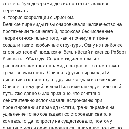
снесена бульдозерами, до сих пор отказываются
переезжать.
4. теория корреляции с Орионом.
Великие пирамиды гизы очаровывали человечество на
протяжении тысячелетий, порождая бесчисленные
теории относительно того, как и почему египтяне
создали такие необычные структуры. Одну из наиболее
спорных теорий предложил бельгийский инженер Роберт
бьювел в 1994 году. Он утверждает о том, что
расположение трех пирамид прекрасно соответствует
трем звездам пояса Ориона. Другие пирамиды IV
династии соответствуют другим звездам в созвездии
Орионе, а текущий рядом Нил символизирует млечный
путь. Уже давно было признано, что египтяне
действительно использовали астрономию при
проектировании пирамид (кстати, грани пирамид на
удивление точно совпадают со сторонами света, а
компаса тогда попросту не существовало, поэтому
египтяне могли ориентироваться , внимание, только по