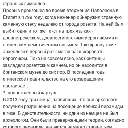
странных символов.
Прорыв произошел во время вторжения Наполеона в
Египет в 1799 году, когда инженер обнаружил странную
каменную стелу недалеко от города розетта. На ней был
выбит один и тот же текст на трех языках -
древнегреческом, древнеегипетскими иероглифами и
египетским демотическим письмом. Так французские
археологи в первый раз смогли расшифровать
иероглифы. Пока не совсем ясно, как британцы
завладели розеттским камнем, но он находится в
британском музее до сих пор. В последние годы
египетское правительство на его возвращении
настаивает.
7. поврежденный картуш.
В 2013 году три немца, заявивших, что они археологи,
получили разрешение на посещение великой пирамиды
в гизе. В действительности, ни один из немцев не был
археологом. Они были преверженцами теории, согласно
которого пирамиды являются намного старше, чем