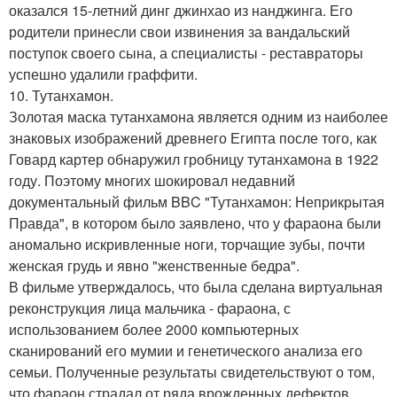
оказался 15-летний динг джинхао из нанджинга. Его
родители принесли свои извинения за вандальский
поступок своего сына, а специалисты - реставраторы
успешно удалили граффити.
10. Тутанхамон.
Золотая маска тутанхамона является одним из наиболее
знаковых изображений древнего Египта после того, как
Говард картер обнаружил гробницу тутанхамона в 1922
году. Поэтому многих шокировал недавний
документальный фильм BBC "Тутанхамон: Неприкрытая
Правда", в котором было заявлено, что у фараона были
аномально искривленные ноги, торчащие зубы, почти
женская грудь и явно "женственные бедра".
В фильме утверждалось, что была сделана виртуальная
реконструкция лица мальчика - фараона, с
использованием более 2000 компьютерных
сканирований его мумии и генетического анализа его
семьи. Полученные результаты свидетельствуют о том,
что фараон страдал от ряда врожденных дефектов,