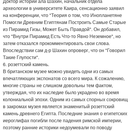
Доктор истории ала Шахин, начальник отдела
археологии в университете Каира, сенсационно заявил
на конференции, что "Теория о том, что Инопланетяне
Помогли Древним Египтянам Построить Самые Старые
из Пирамид Гизы, Может Быть Правдой". Он добавил,
что "Внутри Пирамид Есть Что-то Явно Неземное", но
затем отказался прокомментировать свои слова.
Впоследствии сам д-р Шахин опроверг, что он "Говорил
Такие Глупости".
6. розеттский камень.
В британском музее можно увидеть одни из самых
впечатляющих экспонатов со всего мира. К сожалению,
многие страны не слишком довольны тем фактом,
утверждая, что их наследие было украдено во время
колониальной эпохи. Одним из самых спорных сокровищ
в закромах музея является знаменитый розеттский
камень древнего Египта. Последние знания о египетских
иероглифах погибли после падения римской империи,
поэтому ранние историки недоумевали по поводу