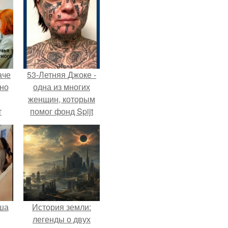
аче
53-Летняя Джоке -
нно
одна из многих
женщин, которым
т
помог фонд Spijt
.
van Tattoo,
основанный в
Роттердаме.
ша
История земли:
легенды о двух