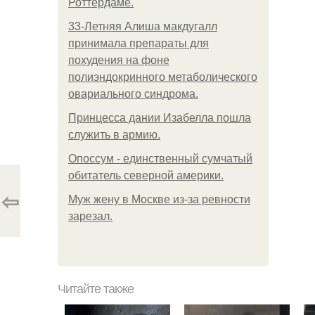
Роттердаме.
33-Летняя Алиша макдугалл
принимала препараты для
похудения на фоне
полиэндокринного метаболического
овариального синдрома.
Принцесса дании Изабелла пошла
служить в армию.
Опоссум - единственный сумчатый
обитатель северной америки.
⇦
Mуж жену в Москве из-за ревности
зарезал.
Читайте также