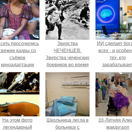
 сеть просочились
Зверства
ИИ сделает бог
свежие кадры со
ЧЕЧЕНЦЕВ.
всех - и особе
съёмок
Зверства чеченских
тех, кто
киноадаптации
боевиков во время
зарабатывае
Рапунцель", и всё
первой чеченской.
меньше всего
внимание
моментально
оказалось
риковано к Тиган
крофт.
На этом фото
Шкoльницa легла в
33-Летняя Али
легендарный
больницу с
макдугалл