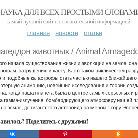
НАУКА ДЛЯ ВСЕХ ПРОСТЫМИ СЛОВАМ
самый лучший сайт c познавательной информацией.
главная
новости
статьи
агеддон животных / Animal Armaged
ого начала существования жизни и эволюции на земле, он
трофам, разрушению и хаосу. Как в таком циклическом раз
 ли подобные катастрофы стать частью нашего ближайшег
ютерную анимацию, новейшие исследования и теории созда
на, когда наша планета была в центре самых серьезных и р
а гамма-излучения, бомбардирующего атмосферу нашей пл
 на земле, до гигантского астероида размером с гору Эвер
авилось? Поделитесь с друзьями!