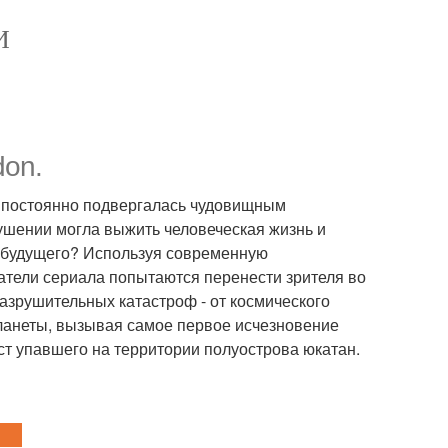
И
don.
а постоянно подвергалась чудовищным
рушении могла выжить человеческая жизнь и
о будущего? Используя современную
тели сериала попытаются перенести зрителя во
азрушительных катастроф - от космического
анеты, вызывая самое первое исчезновение
ест упавшего на территории полуострова юкатан.