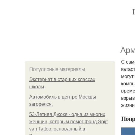
Арм
С сам
катас
Популярные материалы
могут
Экстернат в старших классах
компь
школы
време
Автомобиль в центре Москвы
взрыв
загорелся.
жизни
53-Летняя Джоке - одна из многих
Понр
женщин, которым помог фонд Spijt
van Tattoo, основанный в