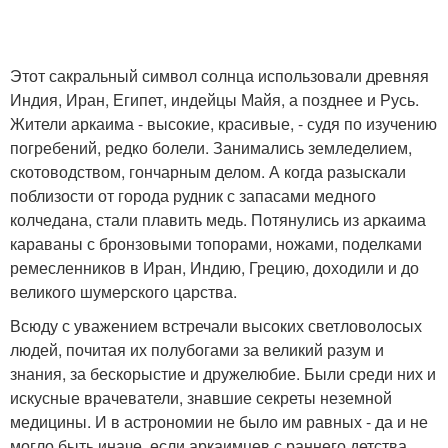
Этот сакральный символ солнца использовали древняя
Индия, Иран, Египет, индейцы Майя, а позднее и Русь.
Жители аркаима - высокие, красивые, - судя по изучению
погребений, редко болели. Занимались земледелием,
скотоводством, гончарным делом. А когда разыскали
поблизости от города рудник с запасами медного
колчедана, стали плавить медь. Потянулись из аркаима
караваны с бронзовыми топорами, ножами, поделками
ремесленников в Иран, Индию, Грецию, доходили и до
великого шумерского царства.
Всюду с уважением встречали высоких светловолосых
людей, почитая их полубогами за великий разум и
знания, за бескорыстие и дружелюбие. Были среди них и
искусные врачеватели, знавшие секреты неземной
медицины. И в астрономии не было им равных - да и не
могло быть иначе, если аркаимцев с раннего детства