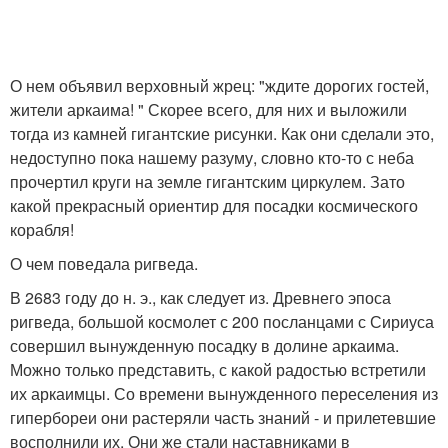
О нем объявил верховный жрец: "ждите дорогих гостей,
жители аркаима! " Скорее всего, для них и выложили
тогда из камней гигантские рисунки. Как они сделали это,
недоступно пока нашему разуму, словно кто-то с неба
прочертил круги на земле гигантским циркулем. Зато
какой прекрасный ориентир для посадки космического
корабля!
О чем поведала ригведа.
В 2683 году до н. э., как следует из. Древнего эпоса
ригведа, большой космолет с 200 посланцами с Сириуса
совершил вынужденную посадку в долине аркаима.
Можно только представить, с какой радостью встретили
их аркаимцы. Со времени вынужденного переселения из
гипербореи они растеряли часть знаний - и прилетевшие
восполнили их. Они же стали наставниками в