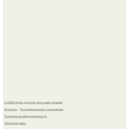
гипотеза.
Пока зрители восхищались эффектной картинкой,
создатели фильма фактически построили одну из самых
точных визуальных моделей чёрной дыры.
© 2026 Наука для всех простыми словами
Контакты
Пользовательское соглашение
Политика конфидециальности
Обратная связь