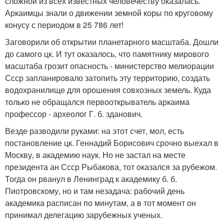
сложной из всех известных человечеству оказалась.
Аркаимцы знали о движении земной коры по круговому
конусу с периодом в 25 786 лет!
Заговорили об открытии планетарного масштаба. Дошли
до самого цк. И тут оказалось, что памятнику мирового
масштаба грозит опасность - министерство мелиорации
Ссср запланировало затопить эту территорию, создать
водохранилище для орошения совхозных земель. Куда
только не обращался первооткрыватель аркаима
профессор - археолог Г. б. зданович.
Везде разводили руками: на этот счет, мол, есть
постановление цк. Геннадий Борисович срочно выехал в
Москву, в академию наук. Но не застал на месте
президента ан Ссср Рыбакова, тот оказался за рубежом.
Тогда он рванул в Ленинград к академику б. б.
Пиотровскому, но и там незадача: рабочий день
академика расписан по минутам, а в тот момент он
принимал делегацию зарубежных ученых.