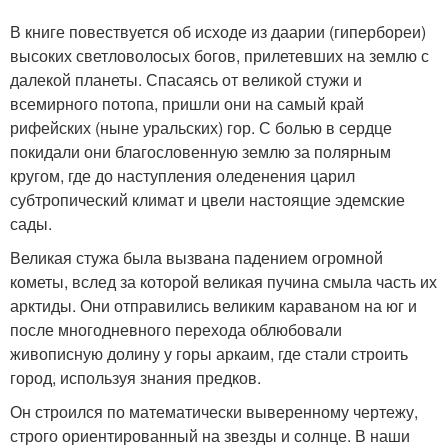
В книге повествуется об исходе из даарии (гипербореи)
высоких светловолосых богов, прилетевших на землю с
далекой планеты. Спасаясь от великой стужи и
всемирного потопа, пришли они на самый край
рифейских (ныне уральских) гор. С болью в сердце
покидали они благословенную землю за полярным
кругом, где до наступления оледенения царил
субтропический климат и цвели настоящие эдемские
сады.
Великая стужа была вызвана падением огромной
кометы, вслед за которой великая пучина смыла часть их
арктиды. Они отправились великим караваном на юг и
после многодневного перехода облюбовали
живописную долину у горы аркаим, где стали строить
город, используя знания предков.
Он строился по математически выверенному чертежу,
строго ориентированный на звезды и солнце. В наши