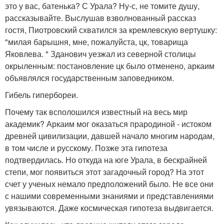
это у вас, батенька? С Урала? Ну-с, не томите душу,
рассказывайте. Выслушав взволнованный рассказ
гостя, Пиотровский схватился за кремлевскую вертушку:
"милая барышня, мне, пожалуйста, цк, товарища
Яковлева. " Зданович уезжал из северной столицы
окрыленным: постановление цк было отменено, аркаим
объявлялся государственным заповедником.
Гибель гипербореи.
Почему так всполошился известный на весь мир
академик? Аркаим мог оказаться прародиной - истоком
древней цивилизации, давшей начало многим народам,
в том числе и русскому. Позже эта гипотеза
подтвердилась. Но откуда на юге Урала, в бескрайней
степи, мог появиться этот загадочный город? На этот
счет у ученых немало предположений было. Не все они
с нашими современными знаниями и представлениями
увязываются. Даже космическая гипотеза выдвигается.