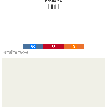
Читайте также
Философия Толстого. Философские идеи в творчестве Л.
Н. Толстого.