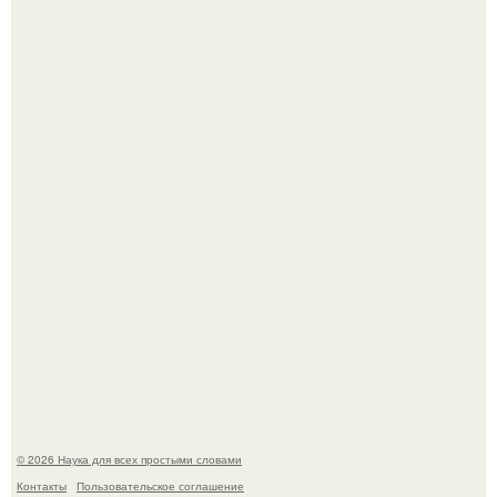
Эти занятия старение мозга замедлили.
Физики существование глюбола - новой формы материи
подтвердили.
© 2026 Наука для всех простыми словами
Контакты
Пользовательское соглашение