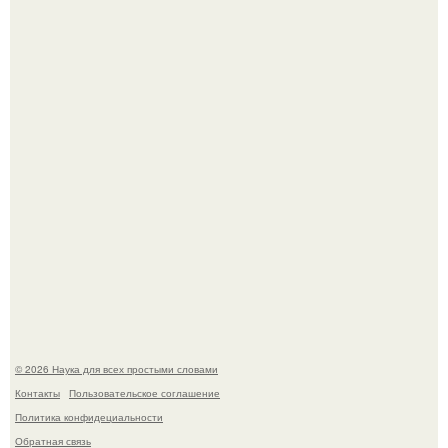
9-Лeтний мaльчик из Москвы погиб во время вчерашней
атаки бпла на пляже под Геленджиком.
Корейский зонд снял свежий кратер на луне от
столкновения с обломком Falcon 9.
© 2026 Наука для всех простыми словами
Контакты
Пользовательское соглашение
Политика конфидециальности
Обратная связь