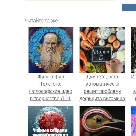
Читайте также
Философия
Думаете, лето
Из
Толстого.
автоматически
Философские идеи
решит проблему
в
в творчестве Л. Н.
дефицита витамина
Толстого.
D?
о