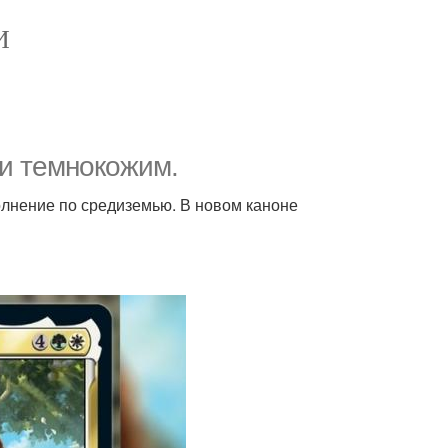
И
ли темнокожим.
олнение по средиземью. В новом каноне