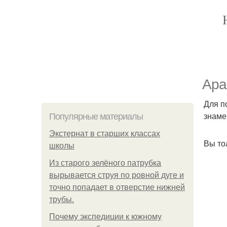
Ара
Для п
знаме
Популярные материалы
Экстернат в старших классах
Вы то
школы
Из старого зелёного патрубка
вырывается струя по ровной дуге и
точно попадает в отверстие нижней
трубы.
Почему экспедиции к южному