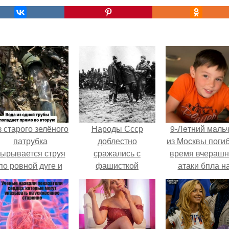
 старого зелёного
Народы Ссср
9-Лeтний мaль
патрубка
доблестно
из Москвы погиб
ырывается струя
сражались с
время вчераш
по ровной дуге и
фашисткой
атаки бпла н
точно попадает в
нечестью, а страны
пляже под
тверстие нижней
Европы постыдно
Геленджиком
трубы.
сдавались или
примыкали к армии
нацистов.