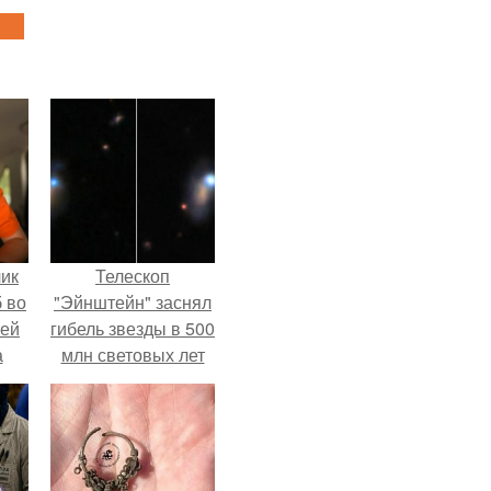
чик
Телескоп
 во
"Эйнштейн" заснял
ней
гибель звезды в 500
а
млн световых лет
от земли.
.