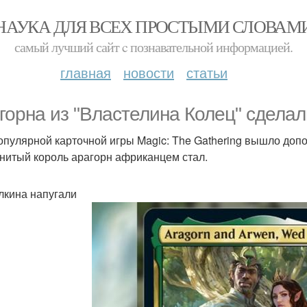
НАУКА ДЛЯ ВСЕХ ПРОСТЫМИ СЛОВАМ
самый лучший сайт c познавательной информацией.
главная
новости
статьи
горна из "Властелина Колец" сдела
опулярной карточной игры Magic: The Gathering вышло доп
нитый король арагорн африканцем стал.
лкина напугали