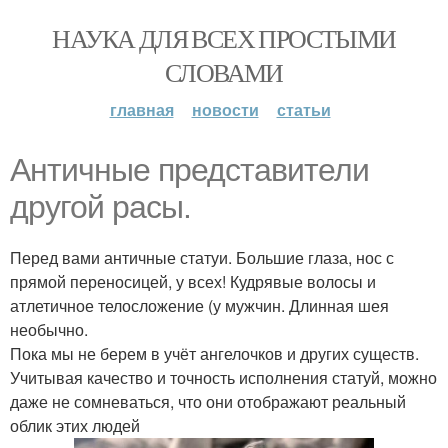
НАУКА ДЛЯ ВСЕХ ПРОСТЫМИ
СЛОВАМИ
главная
новости
статьи
Античные представители
другой расы.
Перед вами античные статуи. Большие глаза, нос с
прямой переносицей, у всех! Кудрявые волосы и
атлетичное телосложение (у мужчин. Длинная шея
необычно.
Пока мы не берем в учёт ангелочков и других существ.
Учитывая качество и точность исполнения статуй, можно
даже не сомневаться, что они отображают реальный
облик этих людей