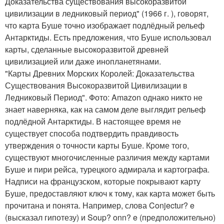
Доказательства существования высокоразвитой
цивилизации в ледниковый период" (1966 г. ), говорят,
что карта Буше точно изображает подлёдный рельеф
Антарктиды. Есть предложения, что Буше использовал
карты, сделанные высокоразвитой древней
цивилизацией или даже инопланетянами.
"Карты Древних Морских Королей: Доказательства
Существования Высокоразвитой Цивилизации в
Ледниковый Период". Фото: Amazon однако никто не
знает наверняка, как на самом деле выглядит рельеф
подлёдной Антарктиды. В настоящее время не
существует способа подтвердить правдивость
утверждения о точности карты Буше. Кроме того,
существуют многочисленные различия между картами
Буше и пири рейса, турецкого адмирала и картографа.
Надписи на французском, которые покрывают карту
Буше, предоставляют ключ к тому, как карта может быть
прочитана и понята. Например, слова Conjectur? e
(высказал гипотезу) и Soup? onn? e (предположительно)