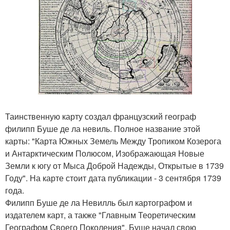
Таинственную карту создал французский географ
филипп Буше де ла невиль. Полное название этой
карты: "Карта Южных Земель Между Тропиком Козерога
и Антарктическим Полюсом, Изображающая Новые
Земли к югу от Мыса Доброй Надежды, Открытые в 1739
Году". На карте стоит дата публикации - 3 сентября 1739
года.
Филипп Буше де ла Невилль был картографом и
издателем карт, а также "Главным Теоретическим
Географом Своего Поколения". Буше начал свою