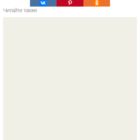
Читайте также
Гештальт. Что такое гештальт.
Высокая, стройная, с фарфоровой кожей и тонкими
аристократичными чертами, эль выглядит так, будто