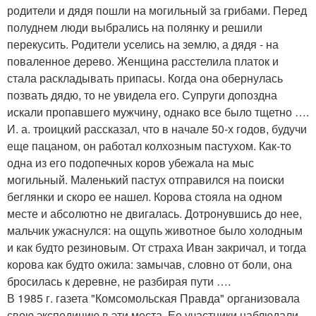
родители и дядя пошли на могильный за грибами. Перед
полуднем люди выбрались на полянку и решили
перекусить. Родители уселись на землю, а дядя - на
поваленное дерево. Женщина расстелила платок и
стала раскладывать припасы. Когда она обернулась
позвать дядю, то не увидела его. Супруги допоздна
искали пропавшего мужчину, однако все было тщетно ….
И. а. троицкий рассказал, что в начале 50-х годов, будучи
еще пацаном, он работал колхозным пастухом. Как-то
одна из его подопечных коров убежала на мыс
могильный. Маленький пастух отправился на поиски
беглянки и скоро ее нашел. Корова стояла на одном
месте и абсолютно не двигалась. Дотронувшись до нее,
мальчик ужаснулся: на ощупь животное было холодным
и как будто резиновым. От страха Иван закричал, и тогда
корова как будто ожила: замычав, словно от боли, она
бросилась к деревне, не разбирая пути ….
В 1985 г. газета "Комсомольская Правда" организовала
свою экспедицию в эти места. Ее участники наблюдали,