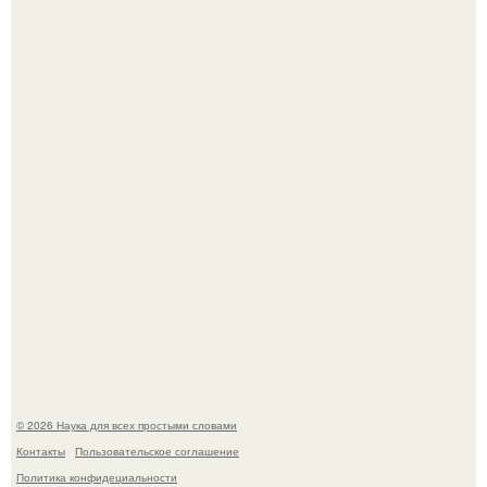
ИИ сделает богаче всех - и особенно тех, кто
зарабатывает меньше всего.
53-Летняя Джоке - одна из многих женщин, которым
помог фонд Spijt van Tattoo, основанный в Роттердаме.
© 2026 Наука для всех простыми словами
Контакты
Пользовательское соглашение
Политика конфидециальности