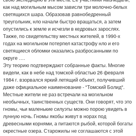
как над могильным мысом зависли три молочно-белых
светящихся шара. Образовав равнобедренный
треугольник, нло начали быстро вращаться, а затем
опустились к земле и исчезли в кедровых зарослях.
Также, по свидетельству местных жителей, в 1990-х
годах на могильном потерпел катастрофу нло и его
светящиеся обломки оказались разбросанными по
округе ….
Эту теорию подтверждают собранные факты. Многие
видели, как в небе над томской областью 26 февраля
1984 г. взорвался яркий летящий объект, получивший
даже официальное наименование - "Томский Болид".
Местные жители не раз встречали на могильном
необычных, таинственных существ. Они говорят, что это
гномы, чьи маленькие силуэты можно порою увидеть в
лунную ночь. Гномы якобы живут в норах под
древесными корнями, а питаются рыбой, которой богаты
окрестные озера. Старожилы не соглашаются с этой