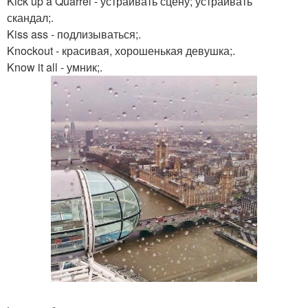
Kick up a Quarrel - устраивать сцену; устраивать
скандал;.
Kiss ass - подлизываться;.
Knockout - красивая, хорошенькая девушка;.
Know it all - умник;.