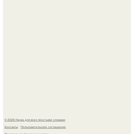
Ученые "Гормон Мотивации нашли".
Биохимики нашли способ продлить срок хранения мяса
без заморозки.
© 2026 Наука для всех простыми словами
Контакты
Пользовательское соглашение