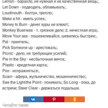
Lemon - барахло, не нужная и не качественная вещь;.
Let Down - подводить, обламывать;.
Loudmouth - болтун, трепло;.
Make a hit - иметь успех;.
Money to Burn - денег куры не клюют;.
Monkey Business - 1. грязное дело; 2. нечестная игра;.
Move Your ass - пошевеливайся, шевелись быстрее;.
Pal - приятель;.
Pick Someone up - арестовать;.
Picnic - дело, не требующее усилий;.
Pie in the Sky - несбыточная мечта;.
Plastic - кредитная карта;.
Poo - испражняться;.
Scam - афера, жульничество, мошенничество;.
See the Light/the Point - понимать; So Long - пока, до
встречи; Steer Clear - держаться подальше.
Читайте также